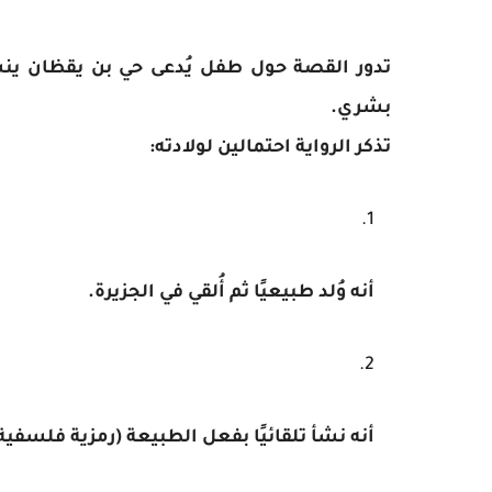
تدور القصة حول طفل يُدعى حي بن يقظان ينشأ
بشري.
تذكر الرواية احتمالين لولادته:
أنه وُلد طبيعيًا ثم أُلقي في الجزيرة.
أنه نشأ تلقائيًا بفعل الطبيعة (رمزية فلسفية