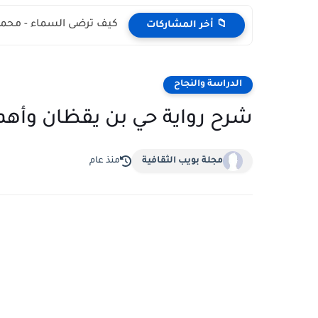
كيف ترضى السماء - محمد
📁 أخر المشاركات
الدراسة والنجاح
شرح رواية حي بن يقظان وأهم 
مجلة بويب الثقافية
منذ عام