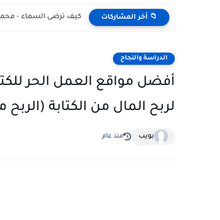
كيف ترضى السماء - محمد
📁 أخر المشاركات
الدراسة والنجاح
لربح المال من الكتابة (الربح م
بويب
منذ عام