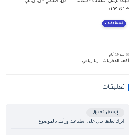
كيف ترضى السماء - محمد
ثريا أحلامي - ربا رباعي
هادي عون
ثقافة وفنون
منذ 10 أيام
أكف الذكريات - ربا رباعي
تعليقات
إرسال تعليق
اترك تعليقا يدل على انطباعك ورأيك بالموضوع