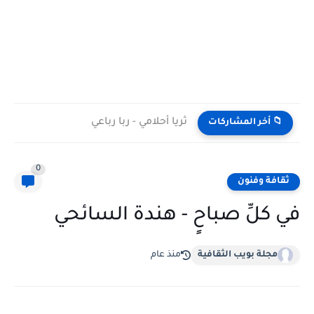
ثريا أحلامي - ربا رباعي
📁 أخر المشاركات
0
ثقافة وفنون
في كلِّ صباحٍ - هندة السائحي
مجلة بويب الثقافية
منذ عام