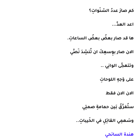
كم صارَ عددُ السّنَواتِ؟
اعد العدَّ...
ها قد صار بعضُ بعضُ الساعاتِ.
الان صار بوِسعِكَ ان تُنشِدَ نَصِّي
وتتهجَّى الوانِي ..
على وَجهِ اللوحاتِ
الان الان فقط
ستُفرِّقُ بَين حمامةِ صمتِي
وسَهمِي القاتِلِ في الخَيباتِ..
هندة السائحي