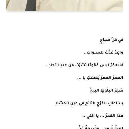
في كلِّ صباحٍ
واعِدْ عَدَّكَ للسنواتِ..
فالعمْرُ ليس عُقودًا تشرَبُ من عددِ الآحادِ...
العمرُ العمرُ يُحسَبُ يا ...
شجرَ البلّوطِ البريِّ
بساعاتِ الفرَحِ النائمِ في عينِ الحسّادِ
هذا القمرُ ... يا الفي ..
لعبةُ ضَوءٍ ...وخَديعةُ عَدٍّ..