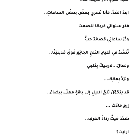
اعِدْ العَدَّ. فأنا عُمري بعضُ بعضُ الساعاتِ..
فذر سنواتي قربانا للصمت
وذَرْ ساعاتِي قصائدَ حبٍّ
تُنشَدُ في أعيادِ الثلجِ الجاثِمِ فَوقَ مَدينتِنَا..
وتعالَ...لارمِيكَ بِثلجي
وتَرَدَّ بِمائِك...
قد يتحَوّلُ ثلجُ الليلِ إلى باقةِ معنَى بيضاءَ..
اِرمِ ماءَكَ ...
سَدِّدْ حَيثُ رذاذُ الحَرفِ..
ارايت؟