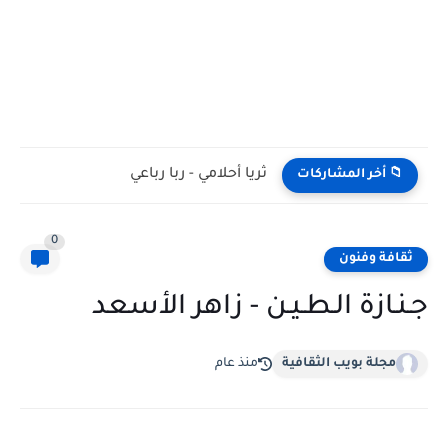
ثريا أحلامي - ربا رباعي
📁 أخر المشاركات
0
ثقافة وفنون
​جـنـازة الـطـيـن - زاهر الأسعد
مجلة بويب الثقافية
منذ عام