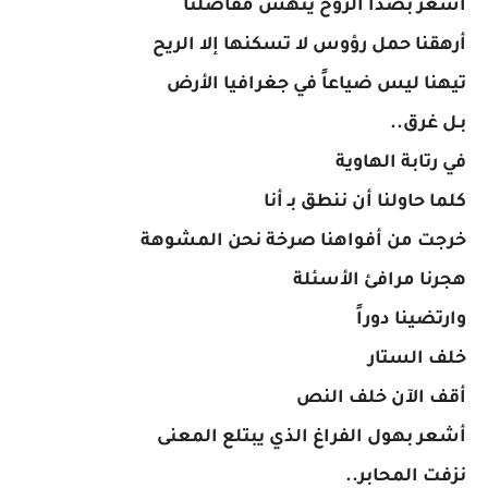
​أشعر بصدأ الروح ينهش مفاصلنا
أرهقنا حمل رؤوس لا تسكنها إلا الريح
تيهنا ليس ضياعاً في جغرافيا الأرض
بـل غرق..
في رتابة الهاوية
​كلما حاولنا أن ننطق بـ أنا
خرجت من أفواهنا صرخة نحن المشوهة
هجرنا مرافئ الأسئلة
وارتضينا دوراً
خلف الستار
​أقف الآن خلف النص
أشعر بهول الفراغ الذي يبتلع المعنى
نزفت المحابر..