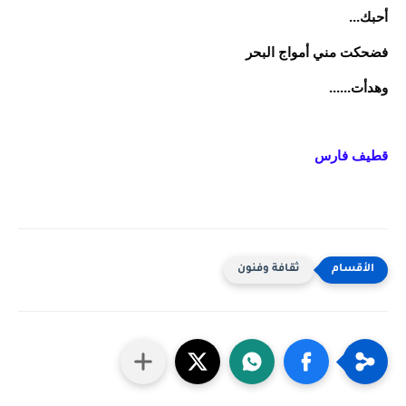
أحبك...
فضحكت مني أمواج البحر
وهدأت......
قطيف فارس
ثقافة وفنون