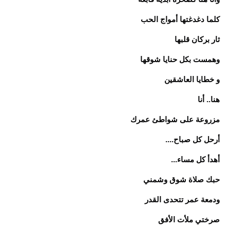
كلما دغدغتها أمواج الحب
ثار بركان قلبها
وهمست بكل حنايا شوقها
و خطايا العاشقين
هنا.. أنا
مزروعة على شواطئ عمرك
أرحل كل صباح....
أهدأ كل مساء...
حبك صلاة شوق وشمني
ودمعة عمر تتحدى القدر
صرختي ملأت الأفق