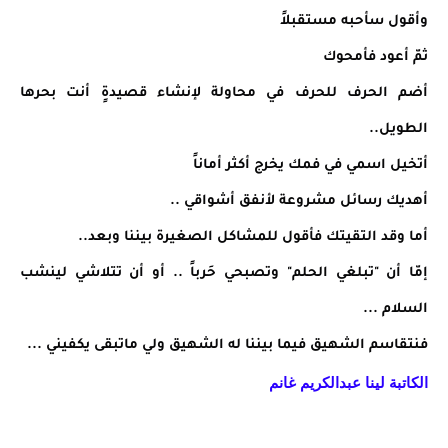
وأقول سأحبه مستقبلاً
‏ثمّ أعود فأمحوك
‏أضم الحرف للحرف في محاولة لإنشاء قصيدةٍ أنت بحرها
الطويل..
أتخيل اسمي في فمك يخرج أكثر أماناً
أهديك رسائل مشروعة لأنفق أشواقي ..
أما وقد التقيتك ‏فأقول للمشاكل الصغيرة بيننا وبعد..
‏إمّا أن "تبلغي الحلم" وتصبحي حَرباً .. أو أن تتلاشي لينشب
السلام ...
فنتقاسم الشهيق فيما بيننا له الشهيق ولي ماتبقى يكفيني ...
الكاتبة لينا عبدالكريم غانم