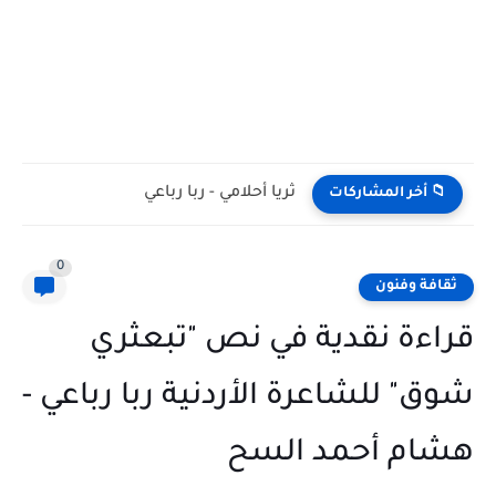
ثريا أحلامي - ربا رباعي
📁 أخر المشاركات
0
ثقافة وفنون
قراءة نقدية في نص "تبعثري
شوق" للشاعرة الأردنية ربا رباعي -
هشام أحمد السح