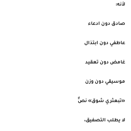
لأنه:
صادق دون ادعاء
عاطفي دون ابتذال
غامض دون تعقيد
موسيقي دون وزن
«تبعثري شوق» نصٌّ
لا يطلب التصفيق،