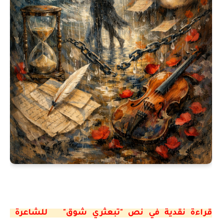
قراءة نقدية في نص "تبعثري شوق" للشاعرة