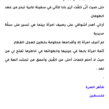
حتى صرت أنّى تلفّت أرى بابا لكأني في سفينة غابرة تبحر من عهد
الطوفان
أراني أهدر أشواقي على رصيف امرأة بينما هي تسير على سكّة
حديدية
لم أعرف امرأة إلا وأقدامها محكومة بخطين كعجل القطار
أثمة امرأة بابها في عينيها وخطواتها في خاطرها تفتح لي من
حيث لا أحلم كلمات أحلى من القُبل وأعمق من تجسّد آلهة في
نهد .
.
شاهر خضرة
فلسطين