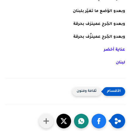
وبعدو الوَضع ما تغيّر بلبنان
وبعدو الجّرح عمينزف بحرقة
وبعدو الجّرح عمينزُف بحرقة
عناية أخضر
لبنان
ثقافة وفنون