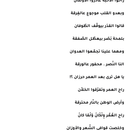
راحوا الأحبّة غادروا الأوطان
وبعدو القلب موجوع عالفِرقة
قالوا القدَر بيوقّف الطّوفان
بلمحة بَصَر بيعطّل الصّفقة
ومهما علينا تجمّعوا العدوان
النا النّصر . محفور عالورقة
يا هل ترى بعد العمر حرزان ؟!
راح العمر وتفرّقوا الخلاّن
وأرض الوطن بالنّار محترقة
راح العُمُر وِلْكَانْ وَلْمَا كانْ
وخلصِت قوافي الشّعر والأوزان