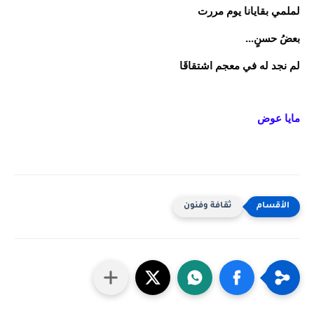
لملمي بقايانا يوم مررت
بعضُ حسنٍ...
لم نجد له في معجم اشتقاقَا
مايا عوض
ثقافة وفنون