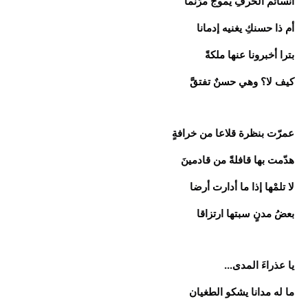
أنسائم الحرفِ يموجُ مرّنما
أم ذا حسنكِ يغنيه إدمانا
بترا أخبرونا عنها ملكةً
كيف لا؟ وهي حسنٌ تفتقَّ
عمرّت بنظرة قلاعا من خرافةٍ
هدّمت بها قافلةً من قادمينَ
لا تلمْها إذا ما أدارت أرضا
بعضُ مدنٍ سبتها ارتزاقا
يا عذراءَ المدى...
ما له مدانا يشكو الطغيان