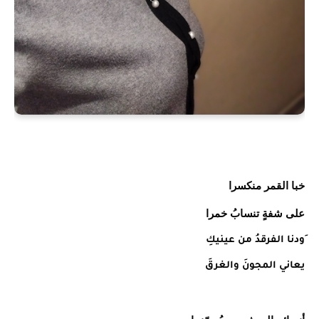
خبا القمر منكسرا
على شفةٍ تنسابُ خمرا
َودنا الفرقدُ من عينيكِ
يعاني المجونَ والغرقَ