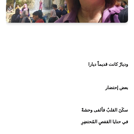
وديارٌ كانت قديماً ديارا
بعض إحتضار
سكَنَ القلبُ فألفى وحشةً
في حنايا القفصِ المُحتضِرِ