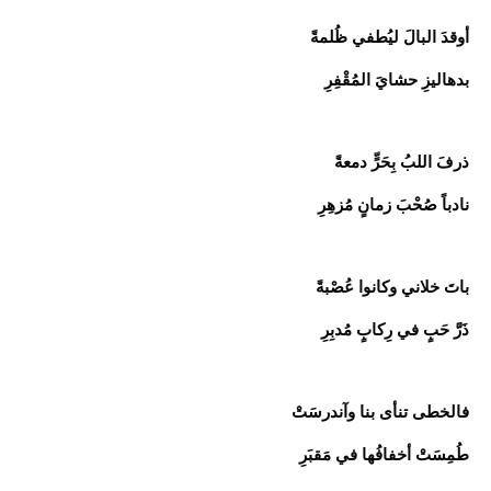
أوقدَ البالَ ليُطفي ظُلمةً
بدهاليزِ حشايَ المُقْفِرِ
ذرفَ اللبُ بِحَرٍّ دمعةً
نادباً صُحْبَ زمانٍ مُزهِرِ
باتَ خلاني وكانوا عُصْبةً
ذَرَّ حَبٍ في رِكابٍ مُدبِرِ
فالخطى تنأى بنا وآندرسَتْ
طُمِسَتْ أخفافُها في مَقبَرِ