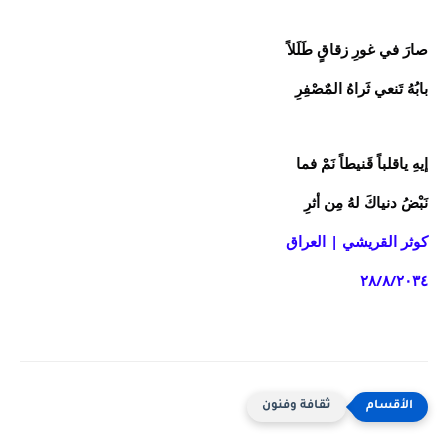
صارَ في غورِ زقاقٍ طَلَلاً
بابُهُ تَنعي ثَراهُ المٌصْفِرِ
إيهِ ياقلباً قَنيطاً نَمْ فما
نَبْضُ دنياكَ لهُ مِن أثرِ
كوثر القريشي | العراق
٢٨/٨/٢٠٣٤
ثقافة وفنون