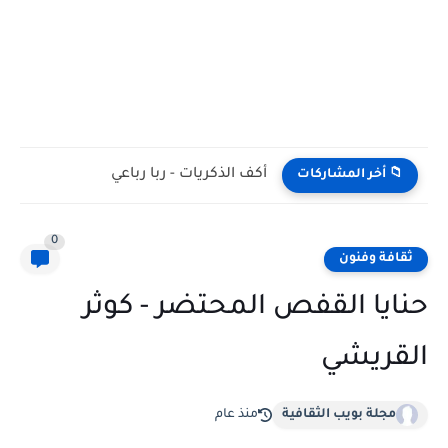
أكف الذكريات - ربا رباعي
📁 أخر المشاركات
0
ثقافة وفنون
حنايا القفص المحتضر - كوثر
القريشي
مجلة بويب الثقافية
منذ عام