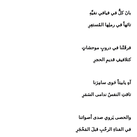
بانَ كلٌّ في فيافي نفيِّهِ
تائهاً في رملِها المُستعِرِ
فرقَتْنا في دروبٍ موحشاتٍ
كتلافيفِ قديمِ الحجرِ
آهِ يابيتاً حَوى سامِرَنا
تاقتِ النفسُ ندامى السَمَرِ
والحصى يَروي صدى أصواتنا
في الفناءِ الرحْبِ قبلَ المَحْجَرِ