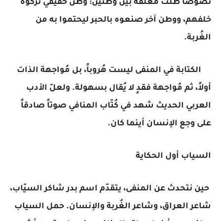
نصوصاً ظلّت مُعلّقة بين وطنين: وطن حقيقي تركوه
خلفهم، ووطن آخر صنعوه بالحبر ليحتموا به من
الغُربة.
الكتابة في المنفى ليست هُروباً، بل مُواجهة الذات
أولاً، ثم مُواجهة فقدٍ لا يُقال بسهولة. ولعلّ الأدب
العربي الحديث شهد في كُتّاب المنافي صوتاً صادقاً
على وجع الإنسان أينما كان.
السياب أول الحكاية
حين نتحدث عن المنفى، يتقدّم اسم بدر شاكر السيّاب،
شاعر العراق، وشاعر الغُربة والإنسان. حمل السياب