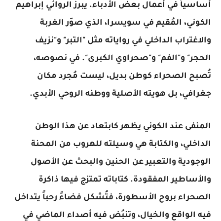
أساسياً في أعمال بعض الأدباء. يبرز الروائي إبراهيم
الكوني، المُقيم في سويسرا، الذي صوّر الغربة
والاغتراب الداخلي في رواياته مثل "التبر" و"نزيف
الحجر" و"الفم" و"صحراوي الكبرى". في نصوصه،
تُصبح الصحراء كوطن بديل، ليست مُجرد مكان
جغرافي، بل هويته الأصلية ووطنه الروحي الأبدي.
المنفى عند الكوني يظهر كابتعاد عن هذا الوطن
الداخلي، والكتابة هي وسيلته للهروب من المحنة
الوجودية والتعبير عن الحنين والبحث عن الأصول
والأساطير المفقودة. كتاباته تمتزج فيها ذاكرة
الصحراء بروح الأسطورة، فتُشكل فضاءً رحباً يتداخل
فيه الواقع والخيال، وتنبُض فيه أصداء الماضي في