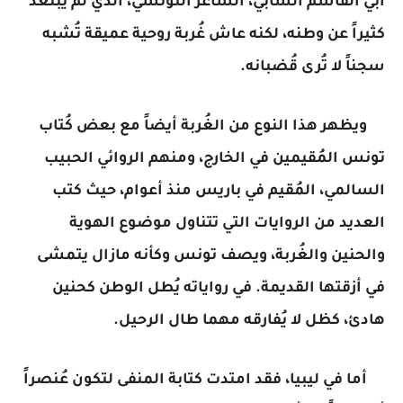
أبي القاسم الشابي، الشاعر التونسي، الذي لم يبتعد
كثيراً عن وطنه، لكنه عاش غُربة روحية عميقة تُشبه
سجناً لا تُرى قُضبانه.
ويظهر هذا النوع من الغُربة أيضاً مع بعض كُتاب
تونس المُقيمين في الخارج، ومنهم الروائي الحبيب
السالمي، المُقيم في باريس منذ أعوام، حيث كتب
العديد من الروايات التي تتناول موضوع الهوية
والحنين والغُربة، ويصف تونس وكأنه مازال يتمشى
في أزقتها القديمة. في رواياته يُطل الوطن كحنين
هادئ، كظل لا يُفارقه مهما طال الرحيل.
أما في ليبيا، فقد امتدت كتابة المنفى لتكون عُنصراً