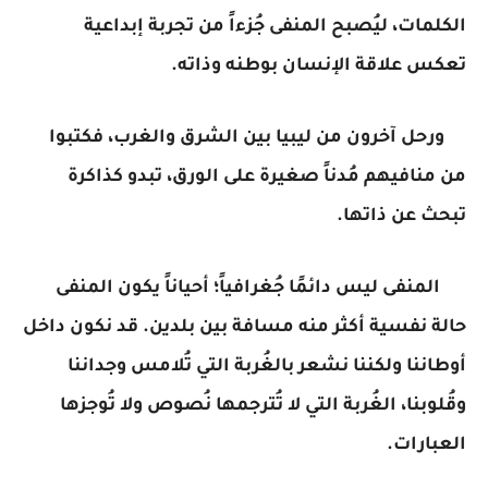
الكلمات، ليُصبح المنفى جُزءاً من تجربة إبداعية
تعكس علاقة الإنسان بوطنه وذاته.
ورحل آخرون من ليبيا بين الشرق والغرب، فكتبوا
من منافيهم مُدناً صغيرة على الورق، تبدو كذاكرة
تبحث عن ذاتها.
المنفى ليس دائمًا جُغرافياً؛ أحياناً يكون المنفى
حالة نفسية أكثر منه مسافة بين بلدين. قد نكون داخل
أوطاننا ولكننا نشعر بالغُربة التي تُلامس وجداننا
وقُلوبنا، الغُربة التي لا تُترجمها نُصوص ولا تُوجزها
العبارات.