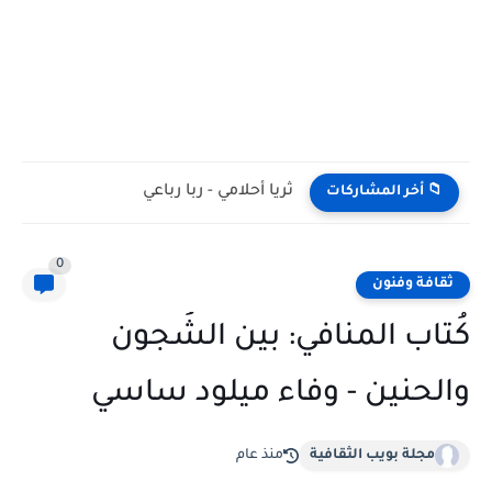
ثريا أحلامي - ربا رباعي
📁 أخر المشاركات
0
ثقافة وفنون
كُتاب المنافي: بين الشُجون
والحنين - وفاء ميلود ساسي
مجلة بويب الثقافية
منذ عام