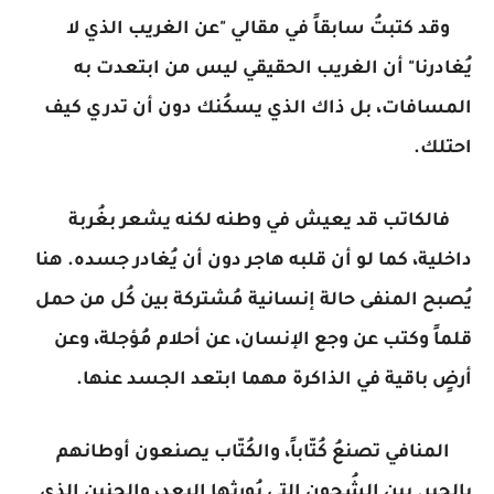
وقد كتبتُ سابقاً في مقالي "عن الغريب الذي لا
يُغادرنا" أن الغريب الحقيقي ليس من ابتعدت به
المسافات، بل ذاك الذي يسكُنك دون أن تدري كيف
احتلك.
فالكاتب قد يعيش في وطنه لكنه يشعر بغُربة
داخلية، كما لو أن قلبه هاجر دون أن يُغادر جسده. هنا
يُصبح المنفى حالة إنسانية مُشتركة بين كُل من حمل
قلماً وكتب عن وجع الإنسان، عن أحلام مُؤجلة، وعن
أرضٍ باقية في الذاكرة مهما ابتعد الجسد عنها.
المنافي تصنعُ كُتّاباً، والكُتّاب يصنعون أوطانهم
بالحبر. بين الشُجون التي يُورثها البعد، والحنين الذي