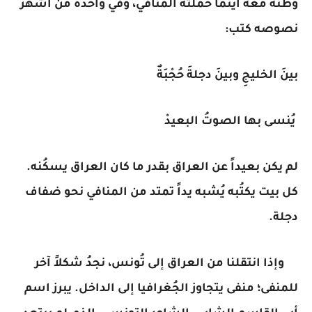
وطنه معه أينما حملته المنافي، وفي واحدة من أشهر
نصوصه كتب:
بينَ الخليجِ وبينَ دجلةَ حُجْبَةٌ
يُنسى بها الصوتُ البعيدْ
لم يكن بعيداً عن العراق بقدر ما كان العراق يسكُنه.
كل بيت يكتُبه يُشبه يداً تمتد من المنافي نحو ضفاف
دجلة.
وإذا انتقلنا من العراق إلى تُونس، نجدُ شكلاً آخر
للمنفى؛ منفى يتجاوز الجُغرافيا إلى الداخل. يبرز اسم