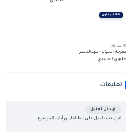
محمدي
ثقافة و فنون
منذ عام
صرخة الخيام - عبدالناصر
عليوي العبيدي
تعليقات
إرسال تعليق
اترك تعليقا يدل على انطباعك ورأيك بالموضوع