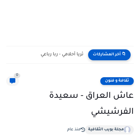
ثريا أحلامي - ربا رباعي
📁 أخر المشاركات
0
ثقافة و فنون
عاش العراق - سعيدة
الفرشيشي
مجلة بويب الثقافية
منذ عام