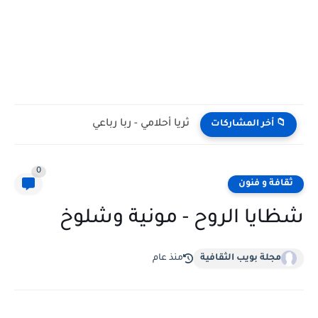
أكف الذكريات - ربا رباعي
📁 أخر المشاركات
0
ثقافة و فنون
شظايا الروح - مونية وشلوخ
مجلة بويب الثقافية
منذ عام