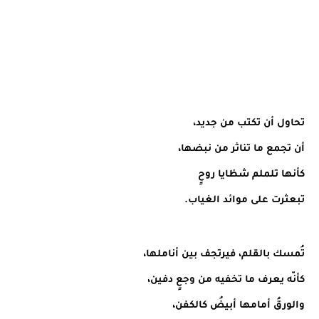
تحاول أن تكتب من جديد،
أن تجمع ما تناثر من نبضها،
كأنها تلملم شظايا روحٍ
تبعثرت على موائد الغياب.
تُمسك بالقلم، فيرتجف بين أناملها،
كأنّه يعرف ما تخفيه من وجعٍ دفين،
والورقُ أمامها أبيضُ كالكفن،