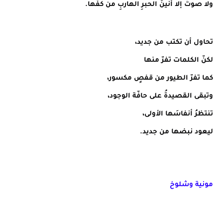
ولا صوتَ إلا أنينُ الحبرِ الهاربِ من كفّها.
تحاول أن تكتب من جديد،
لكنّ الكلمات تفرّ منها
كما تفرّ الطيور من قفصٍ مكسور،
وتبقى القصيدةُ على حافّة الوجود،
تنتظرُ أنفاسَها الأولى،
ليعود نبضها من جديد.
مونية وشلوخ