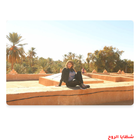
شظايا الروح