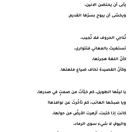
يأبى أن يحتضن الانين،
ويخشى أن يبوح بسرّها القديم.
تُناجي الحروف فلا تُجيب،
تستغيث بالمعاني فتتوارى،
كأنّ اللغة هجرتها،
وكأنّ القصيدة تخاف ضياع ملهتها.
يا ليلَها الطويل، كم خبّأتَ من صمتٍ في صدرها،
ويا صبحَها الغائب، كم تأخّرتَ عن نوافذها!
كانت إذا كتبت، أزهرت الأرضُ من حولها،
واليومَ، لا شيء سوى الرماد،