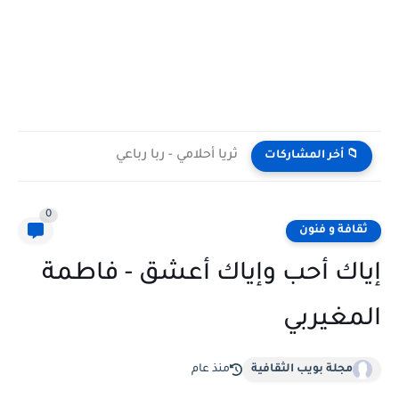
ثريا أحلامي - ربا رباعي
📁 أخر المشاركات
0
ثقافة و فنون
إياك أحب وإياك أعشق - فاطمة
المغيربي
مجلة بويب الثقافية
منذ عام