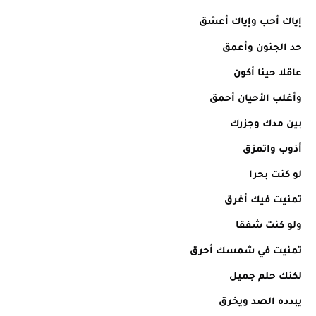
إياك أحب وإياك أعشق
حد الجنون وأعمق
عاقلا حينا أكون
وأغلب الأحيان أحمق
بين مدك وجزرك
أذوب واتمزق
لو كنت بحرا
تمنيت فيك أغرق
ولو كنت شفقا
تمنيت في شمسك أحرق
لكنك حلم جميل
يبدده الصد ويخرق