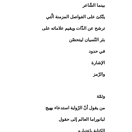
بينما الشّاعر
يتّكئ على الفواصل المزمنة الّتي
ترشح عن الذّات ويقيم علاماته على
بئر النّسيان ليتحصّن
في حدود
الإشارة
والرّمز
وثمّة
من يقول أنّ الرّواية استدعاء بهيج
لبانوراما العالم إلى حقول
الكتابة باعتباره