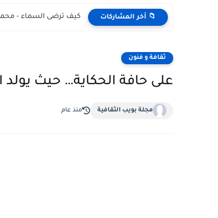
كيف ترضى السماء - محمد
📁 أخر المشاركات
ثقافة و فنون
على حافة الحكاية… حيث يولد 
مجلة بويب الثقافية
منذ عام