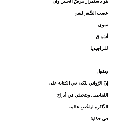
هو باستمرار مرضُ الحنين وأنّ
عصب الشّعر ليس
سوى
أشواق
للتراجيديا
ويقول
إنّ الرّوائي يتّكئ في الكتابة على
التّفاصيل ويتحصّن في أبراج
الذّاكرة ليلخّص عالمه
في حكاية