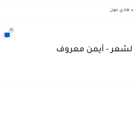
 هادي عون
0
الشعر - أيمن معروف