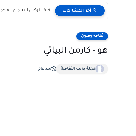
كيف ترضى السماء - محمد
📁 أخر المشاركات
ثقافة وفنون
هو - كارمن البياتي
مجلة بويب الثقافية
منذ عام