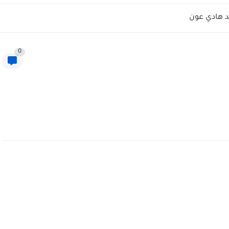
 هادي عون
0