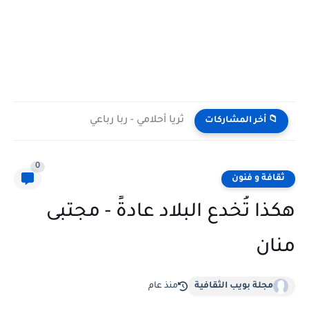
ثريا أحلامي - ربا رباعي
📁 أخر المشاركات
0
ثقافة و فنون
هكذا تُخدع البلاد عادةً - مجتبى
منان
مجلة بويب الثقافية
منذ عام