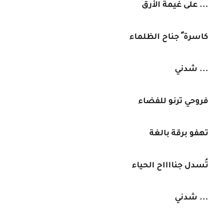
... على غيمة الأرق
كاسرة ً جناح الظلماء
... شدني
فروحي ترنو للفضاء
تهفو برقة بالغة
تُسدل جنااااح الحياء
... شدني