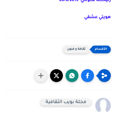
زليخــــــــة عـــــونــــي 20/8/2015
هويتي عشقي
ثقافة و فنون
مجلة بويب الثقافية