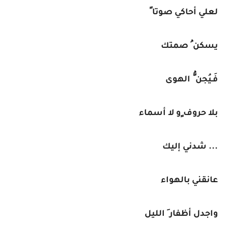
لعلي أحاكي صوتا ً
يسكن ُ صمتك
فَـيُجن ُّ الهوى
بلا حروف ٍو لا أسماء
... شدني إليك
عانقني بالهواء
واجدل أظفار َ الليل