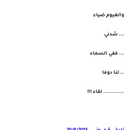
والغيوم ضياء
... شدني
... ففي السماء
...لنا دوما
............ لقاء !!!