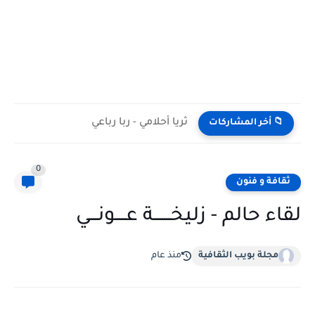
ثريا أحلامي - ربا رباعي
📁 أخر المشاركات
0
ثقافة و فنون
لقاء حالم - زليخــــــــة عـــــونــــي
مجلة بويب الثقافية
منذ عام