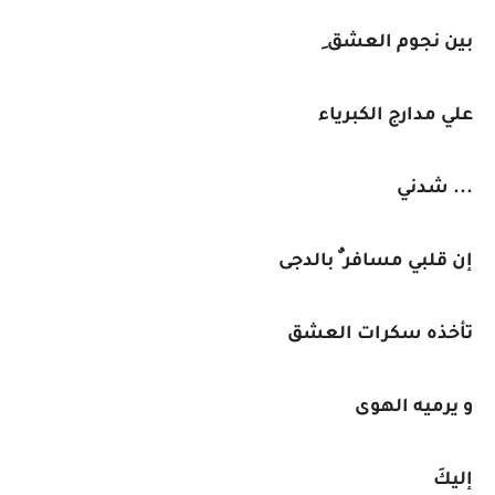
بين نجوم العشق ِ
علي مدارج الكبرياء
... شدني
إن قلبي مسافر ٌ بالدجى
تأخذه سكرات العشق
و يرميه الهوى
إليكَ