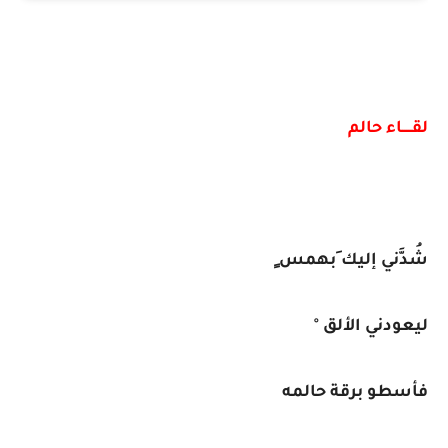
لقـــــاء حالم
شُدَّني إليك َبهمس ٍ
ليعودني الألق °
فأسطو برقة حالمه