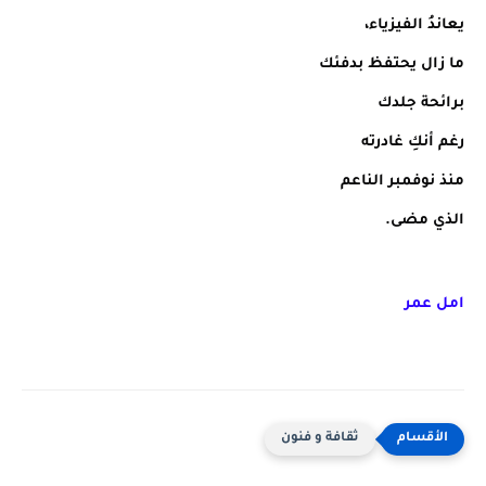
يعاندُ الفيزياء،
ما زال يحتفظ بدفئك
برائحة جلدك
رغم أنكِ غادرته
منذ نوفمبر الناعم
الذي مضى.
امل عمر
ثقافة و فنون