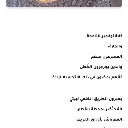
كآبة نوفمبر الناعمة
والمارة،
المسرعون منهم
والذين يجرجرون الخُطى
كأنهم يمضون في ذلك الاتجاه بلا ارادة.
يعبرون الطريق الخلفي لبيتي
المُختَصَر لمحطة القطار،
المفروش بأوراق الخريف