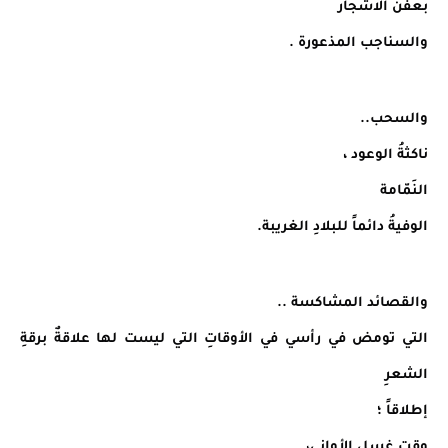
بعفن الاشجار
والسناجب المذعورة .
والسحب..
ناكثةُ الوعود ،
النَمّامة
الوفيةُ دائماً للبلادِ الغريبة.
والقصائد المشاكسة ..
التي تومض في رأسي في الأوقاتِ التي ليست لها علاقةٌ برقةِ
الشعرِ
إطلاقاً ؛
وقت غسل الأواني،