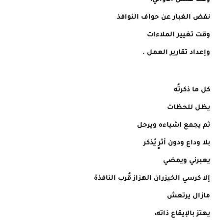
نفض الغبار عن حواف النوافذ
وقت تغيير الملاءات
وإعداد تقارير العمل .
كل ما ذكرتُه
يظل للحظات
ثم يجمع اشياءه ويرحل
بلا وداع ودون أثرٍ يُذكر
يعبرني ويمضي
إلا كرسي الخيزران الهزاز قُرب النافذة
مازال يرتعش
يهتز بالإيقاع ذاته،