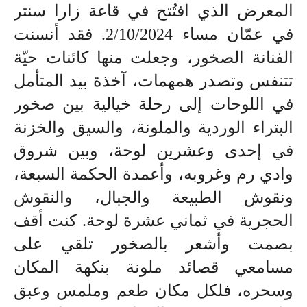
المعرض الذي افتُتح في قاعة زارا سنتر
في عمّان مساء 2/10/2024. فقد أنسنت
الفنانة الصخور، وجعلت منها كائنات حيّة
تتنفس وتصدر همهمات، آخذة بيد المتأمل
في اللوحات إلى رحلة خيالية بين صخور
البتراء الوردية والملونة، والسيق والخزنة
في إحدى وعشرين لوحة، وبين شروق
وادي رم وغروبه، وأعمدة الحكمة السبعة،
ونقوش الطبيعة والجبال، والنقوش
الحجرية في ثماني عشرة لوحة. كنت أقف
بصمت وأشعر بالصخور تلقي على
مسامعي قصائد ملونة بنكهة المكان
وسحره، فلكل مكان طعم وملمس وعبق