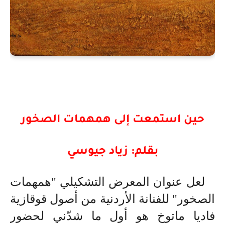
حين استمعت إلى همهمات الصخور
بقلم: زياد جيوسي
لعل عنوان المعرض التشكيلي "همهمات
الصخور" للفنانة الأردنية من أصول قوقازية
فاديا ماتوخ هو أول ما شدّني لحضور