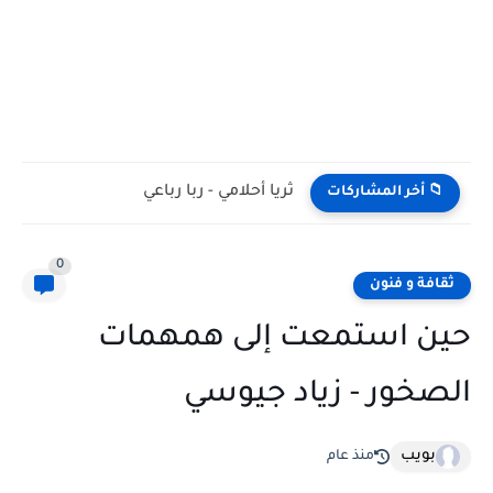
ثريا أحلامي - ربا رباعي
📁 أخر المشاركات
0
ثقافة و فنون
حين استمعت إلى همهمات
الصخور - زياد جيوسي
بويب
منذ عام