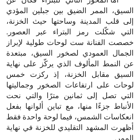
السيق، الممر الضيق بين جبلين المؤدي
إلى قلب المدينة وساحتها حيث الخزنة،
التي شكّلت رمز البتراء عبر العصور.
خصصت الفنانة ست لوحات طولية لإبراز
الجمال العمودي لصخور السيق، مبتعدة
عن النمط المألوف الذي يركّز على نهاية
السيق مقابل الخزنة، إذ ركزت خمس
لوحات على ارتفاعات الصخور وجماليتها
التي تصل إلى ثمانين مترًا والتي نحت
الأنباط جزءًا منها، مع تباين ألوانها بفعل
انعكاسات الشمس، فيما لوحة واحدة فقط
أظهرت المشهد التقليدي للخزنة في نهاية
الممر
.