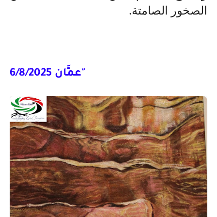
الصخور الصامتة
.
"عمَّان 6/8/2025