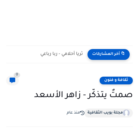
ثريا أحلامي - ربا رباعي
📁 أخر المشاركات
0
ثقافة و فنون
صمتٌ يتذكّر - زاهر الأسعد
مجلة بويب الثقافية
منذ عام