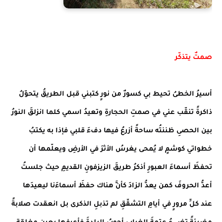
صمتٌ يتذكّر
أسيرُ الخطىُ تحيط بي كسورٌ من نورٍ كتبني قبل الطريقُ يتحوّلُ
ذاكرةً تنقّب عني في صمتِ الحجارةِ وتعيدُ اسمي كلما انزلقَ النورُ
بين الحصىِ ظننتُه ساحةً أزرعُ فيها دفءَ قلبي فإذا به يكتبُ
خطواتي كوشمٍ لا يُمحى يغرسُ الأثرَ في الأرضِ ويعلّمها أن
تحفظَ أسماءَ العبورِ أذكرُ طريقَ الزيزفونِ القديمِ حيث جلستُ
أعدُّ الحروفَ كمن يعدُّ الزادَ كأنَّ هناك حفظَ أسماءَنا ليعيدَها
عند كلِّ مرورٍ في أيامِ التشقّقِ لم تذبلِ الذكرى بل انعقدت صلابةً