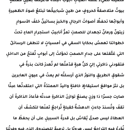
مضيئةً تضيءُ عتمةَ الغيابِ أجوبُ البلدةَ فأعرفها بعينٍ مغلقةٍ
بيوتٌ متلاصقةٌ كحروفٍ من طينٍ شبابيكُها تبتلعُ ضوءَ الظهيرةِ
وأبوابُها تحفظُ أصواتَ الرجالِ والخبزِ بساتينٌ خلفَ الأسوارِ
زيتونٌ ورمانٌ تجهدان للصمتِ تمرُّ أنابيبُ استجرارِ الماءِ تحتَ
خطواتنا تهمسُ بحكايا السقي في أمسياتٍ لا تنطفئ الرسائلُ
التي عَلَّقتها على جدارِ الصمتِ تحوّلتْ إلى أبوابٍ تُفتحُ من الداخلِ
فتقودني ذاكرتي إليّ كلُّ هبةٍ قدّمتُها لم تُهدرْ كانت بذرةً في
شقوقِ الطريقِ والنورُ الذي أرسلتُه لم يمتْ في عيونِ العابرين
بل نثرَ مواقعَ استيقاظٍ خافتةٍ واليدُ الممتدّةُ التي اعتقدتُها عبئًا
صارت جسرًا ذا وزنٍ يصنعُ توازنَ الذاكرةِ مددتُه فأعادَ الذاكرةَ أن
تقفَ وتُسندَ جاءتِ الدهشةُ كقبلةٍ تُراجعُ ثمنَها لتكشفَ أن
العطاءَ ليس صدىً يُقاسُ بل قدرةُ السبيلِ على أن يحفظَ ما
نُوّدِعُ فيه التراجعُ ليس هروبًا بل ترميمٌ للصندوقِ الذي فيه وفرتُنا