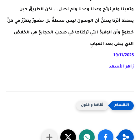
وتعبنا ولم نرتَح وعدنا وعدنا ولم نصل... لكن الطريقَ حين
يحفظ أثرَنا يعلنُ أن الوصولَ ليس محطةً بل حضورٌ يتكرّرُ في كلِّ
خطوةٍ وأن الوفرةَ التي تركناها في صمتِ الحجارةِ هي الخلاصُ
الذي يبقى بعد الغيابِ
19/11/2025
زاهر الأسعد
ثقافة و فنون