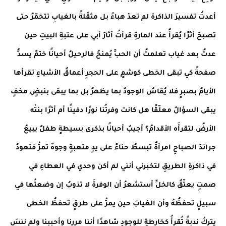
أعدتُ تفسيرَ الذاكرة لم تعدْ هباءً بل مثقَلةً بالغيابِ تتخمّرُ حتى
تصبحَ أثرًا يُقرأُ عند المارةِ قرأتُ آثارَ أبي على عتبةِ البيتِ حين
عدتُ بعد غياب تعلمتُ أن الحبَّ يُمنحُ فالرحيلُ أحيانًا ختمٌ يسدُّ
صفحةً كي تبقى الخطى كوشمٍ على الحجرِ أعماقُ الأشياءِ تقرأها
الأيامُ بصبرٍ فلا يُقاسُ الوجودُ بما يظهرُ بل بما يبقى بنبضٍ مخفٍ
يبقى السؤالُ معلّقًا هل كانت وفرتُنا نورًا دفينًا أم أثرًا بنتْه
الأرضُ لتقرأَه الأقدامُ؟ أجيبُ أحيانًا بذكرى بسيطةٍ طفلٌ يبيعُ
جرائدَ الصباحِ امرأةٌ تبسطُ حناءً على يدٍ متعبةٍ وجوهٌ تمرُّ فتعودُ
في ذاكرةِ الطريقِ لتخبرني أنني لم أكن وحدي في العطاءِ في
صمتٍ يعتّقُ كالخلِّ أستشعرُ أن الوفرةَ لا تذوبُ إن وضعتُها في
سبيلٍ تحفظُهُ وأن الغيابَ حين يمرُّ على طرقٍ تحفظُ الخطى
يتركُ ندبةً تُقرأُ كخارطةٍ للوجودِ شاهدًا أننا مررنا وأحببنا ولم ننسَ