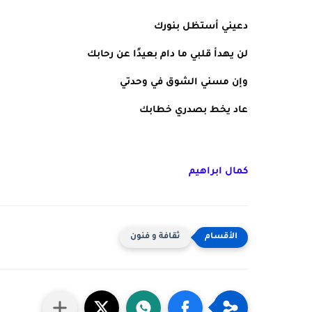
دعيني أستظل بنورك
لن يهدأ قلبي ما دام بعيدًا عن رحابك
وإن مسني الشوق في وحدتي
عاد يخط بصدري خطابك
كمال ابراهيم
ثقافة و فنون