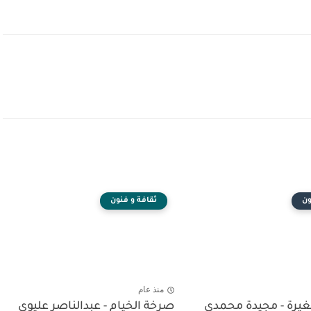
ون
ثقافة و فنون
منذ عام
يرة - مجيدة محمدي
صرخة الخيام - عبدالناصر عليوي