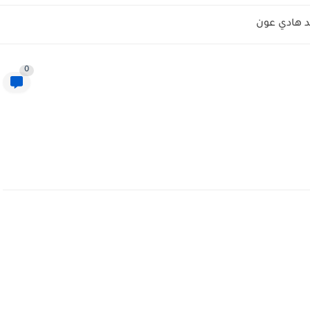
 هادي عون
0