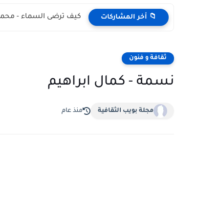
كيف ترضى السماء - محمد
📁 أخر المشاركات
ثقافة و فنون
نسمة - كمال ابراهيم
مجلة بويب الثقافية
منذ عام