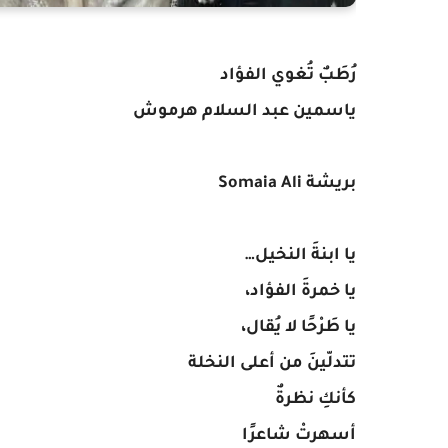
رُطَبٌ تُغوي الفؤاد
ياسمين عبد السلام هرموش
بريشة Somaia Ali
يا ابنةَ النخيل…
يا خمرةَ الفؤاد،
يا طَرْحًا لا يُقال،
تتدلّينَ من أعلى النخلة
كأنكِ نظرةٌ
أسهرتْ شاعرًا