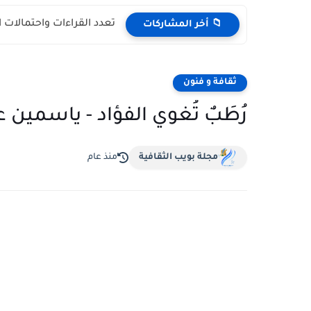
تعدد القراءات واحتمالات 
📁 أخر المشاركات
ثقافة و فنون
رُطَبٌ تُغوي الفؤاد - ياسمي
مجلة بويب الثقافية
منذ عام