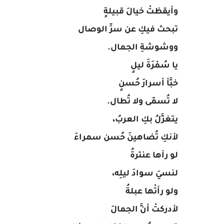
وأيقظتْ خيالَ قبيلةٍ
تبحث فيكِ عن سرِّ الوصال
ووشوشةِ الجمال.
يا سُمْرَةَ ليلٍ
خبَّأ أسرارَ حُسنٍ
لا تُسمّى ولا تُطال.
يتغزَّلُ بكِ العربُ،
لأنكِ تُضاهينَ حُسن سمراءَ
لو رآها عنترةُ
لنسيَ سوادَ ليلِه،
ولو رأتْها عبلةُ
لأدركتْ أنَّ الجمالَ