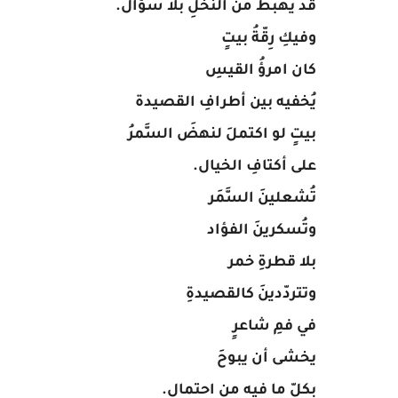
قد يهبطُ من النخلِ بلا سؤال.
وفيكِ رِقّةُ بيتٍ
كان امرؤُ القيسِ
يُخفيه بين أطرافِ القصيدة
بيتٍ لو اكتملَ لنهضَ السَّمرُ
على أكتافِ الخيال.
تُشعلينَ السَّمَر
وتُسكرينَ الفؤاد
بلا قطرةِ خمر
وتتردّدينَ كالقصيدةِ
في فمِ شاعرٍ
يخشى أن يبوحَ
بكلّ ما فيه من احتمال.