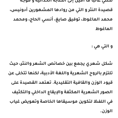
لكنني غالبا ما أميل إلى الكتابة الحداثية و موجة
قصيدة النثر و التي من روادها المشهورين أدونيس،
محمد الماغوط، توفيق صايغ، أنسي الحاج، ومحمد
الماغوط
و التي هي :
شكل شعري يجمع بين خصائص الشعر والنثر، حيث
تلتزم بالروح الشعرية واللغة الأدبية، لكنها تتخلى عن
قيود الوزن والقافية التقليدية. تعتمد القصيدة على
الصور الشعرية المكثفة والإيقاع الداخلي والتكثيف
في اللفظ لتكوين موسيقاها الخاصة وتعويض غياب
الوزن.