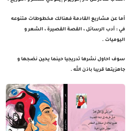
أما عن مشاريع القادمة فهنالك مخطوطات متنوعه
في : أدب الرسائل ، القصة القصيرة ، الشعر و
اليوميات .
سوف احاول نشرها تدريجيا حينما يحين نضجها و
جاهزيتها قريبا باذن الله .