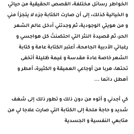
الخواطر رسائل مختلفة، القصص الحقيقية من حياتي
و الخيالية كذلك، إلى أن صارت الكتابة جزء لا يتجزأ مني
و من هويتي الوجودية، ثم وجدتني أدخل عالم الشعر
الحر، ثم قصيدة النثر التي احتضنتْ كل هواجسي و
رغباتي الأدبية الجامحة، أعتبر الكتابة عامة و كتابة
الشعر خاصة عادة مقدسة و غيمة ظليلة أتخفى
تحتها، هربا من أوجاعي العميقة و الكثيرة، أمطر و
أهطل دائما ...
كي أجدني و أتوه من دون ذلك و تطور ذلك إلى شغف
شديد و حاجة ملحة إلى الكتابة التي صارت علاجا لي من
متابعي النفسية و الجسدية