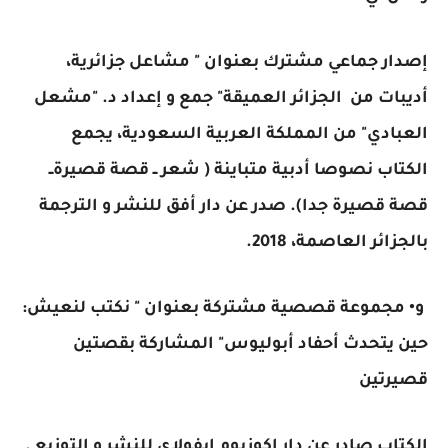
إصدار جماعي مشترك بعنوان " مشاعل جزائرية،
أديبات من الجزائر العميقة" جمع و إعداد د. "مشعل
العبادي" من المملكة العربية السعودية، يجمع
الكتاب نصوصا أدبية متباينة ( شعر ــ قصة قصيرةــ
قصة قصيرة جدا). صدر عن دار أفق للنشر و الترجمة
بالجزائر العاصمة، 2018.
و• مجموعة قصصية مشتركة بعنوان " نكتب لنعيش:
حين يتحدث أحفاد أبوليوس" المشاركة بقصتين
قصيرتين
الكتاب صادر عن دار إكوزيوم إيفولاي للنشر و التوزيع .