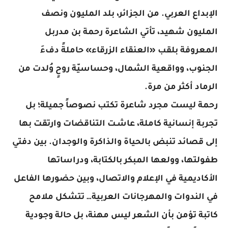
الإبداع العربي. من الجزائر، بلد المليون ونصف
المليون شهيد، تأتي الشاعرة رحمة بن مدربل
المعروفة بلقب
«العنقاء الزرقاء»
حاملةً دفءَ
الجنوب، وواقعية الشمال، وحساسيّة روحٍ وُلدت من
الرماد أكثر من مرة.
رحمة ليست مجرد شاعرة تكتب نصوصاً جميلة؛ بل
تجربة إنسانية كاملة، عاشـت التناقضات وارتقت بها
إلى قصائد تنبض بالحياة والذاكرة والوجدان. بين دفتي
طفولتها، وولعها المبكر بالكتابة، ودراساتها
الأكاديمية في الإعلام والاتصال، وبين حضورها الفاعل
في الندوات والمهرجانات العربية… تتشكل ملامح
كاتبة تؤمن بأن الشعر ليس مهنة، بل حالة وجودية