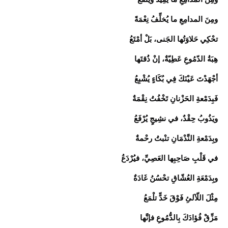
ومِنَ المدامِعِ ما يُخلِّفُ نِعْمَةً
تحْكِي حَلاوَتُها الجَنى، بَلْ أمْتَعُ
هِبَةُ الدّمُوعِ عَطِيّةٌ، إنْ ذُقتَها
أجْهَدْتَ عَيْنَكَ فِي بُكَاءٍ يُشْبِعُ
فَبِدَمْعةِ الحَزْنانِ تَخْفُتُ نِقْمَةٌ
ويَذُوبُ حِقْدٌ، في نشِيجٍ يُرْفَعُ
وبِدَمْعةِ النَّدْمَانِ تنْبتُ رحْمةٌ
في قَلْبِ صَاحِبِها العَصِيِّ، فيُرْدَعُ
وبِدَمْعَةِ العُشّاقِ تحْسُنُ غَادَةٌ
مِثْلَ اللّآلئِ فَوْقَ خَدٍّ تلْمَعُ
مَزِّقْ فُؤادَكَ بِالدُّمُوعِ فإنَّها