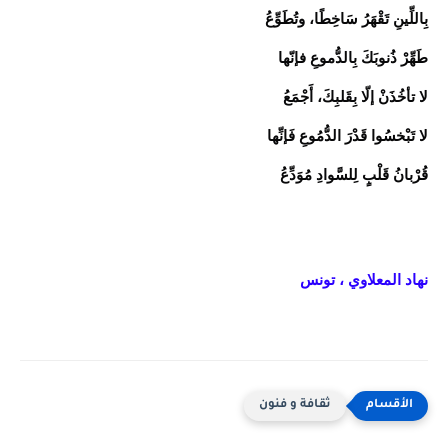
بِاللِّينِ تَقْهَرُ سَاخِطًا، وتُطَوِّعُ
طَهِّرْ ذُنوبَكَ بِالدُّموعِ فإنّها
لا تأخُذَنْ إلّا بِقَلبِكَ، أَجْمَعُ
لا تَبْخسُوا قَدْرَ الدُّمُوعِ فَإنِّها
قُرْبانُ قَلْبٍ لِلسَّوادِ مُوَدِّعُ
نهاد المعلاوي
، تونس
ثقافة و فنون