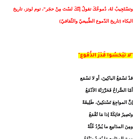
وتسْتَجِيبُ لهُ، دُموعُكَ تقولُ إنّكَ لسْتَ مِنْ حجَر"، توم لوتز، تاريخ
البكاء (تاريخ الدّموع الطّبيعيّ والثّقافيّ)
"لا تبْخسُوا قَدْرَ الدُّمُوع"
قدْ نَسْمَعُ الباكِينَ، أو لا نَسْمَع
أمّا الصُّراخُ فَحَرَّرَتْهُ الأدْمُعُ
إنَّ المواجِعَ تَسْتكِينُ، طَلِيقَةً
وتَصِيرُ فاتِكَةً إذا مَا تُقْمَعُ
ومِنَ المدَامِعِ ما يُبرِّدُ غُلّةً
ومِنَ المدَامِعِ مَا يُفِيدُ ويَنْفَعُ