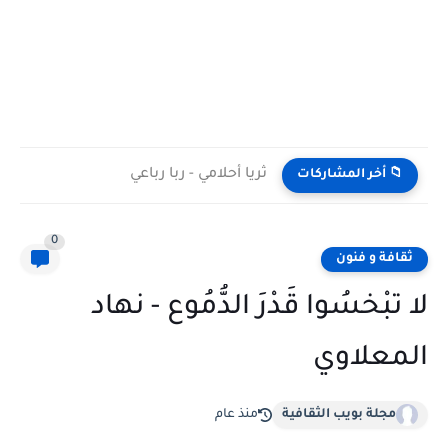
ثريا أحلامي - ربا رباعي
📁 أخر المشاركات
0
ثقافة و فنون
لا تبْخسُوا قَدْرَ الدُّمُوع - نهاد
المعلاوي
مجلة بويب الثقافية
منذ عام