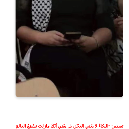
تصدير: "البكاءُ لا يعْني العَجْزَ، بل يعْني أنّكَ مازلتَ تسْمَعُ العالمَ