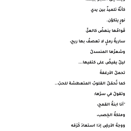
كأنّهُ تلميذٌ بين يدي
نورٍ يتكوّن.
قَوامُها ينهضُ كالعزِّ،
ساريةُ رملٍ لا تعصفُ بها ريح،
وشعرُها المنسدلُ
ليلٌ يفيضُ على كتفيها...
تحملُ الأرغفةَ
كما تُحمَلُ القلوبُ المتعطشة للحبّ..
وتقولُ في سرّها:
"أنا ابنةُ القمح،
وملكةُ الخِصب،
ووجهُ الأرضِ إذا استعادَ كَرَمَه