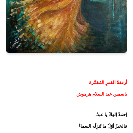
أرغفةُ القمرِ المُقمَّرة
ياسمين عبد السلام هرموش
اِحمَدْ إلهَكَ يا عبدُ،
فالخبزُ أوّلُ ما تُنزِلُه السماءُ