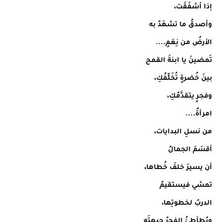
إذا أشفَقَت،
وأصدقُ ما تشهَدُ به
الأرضُ من نِعَمٍ....
تَمضينَ يا ابنةَ القمح
بينَ خُضرةٍ تُخَلِّفُكِ،
وفجرٍ يتقدَّمُكِ،
امرأةٌ....
من نسلِ البدايات،
أقسَمَ الجمالُ
أن يسيرَ خلفَ خُطاها،
تمشي فيستقيمُ
الدربُ لخطوتِها،
ويُطأطِئُ الفجرُ جبهتَه