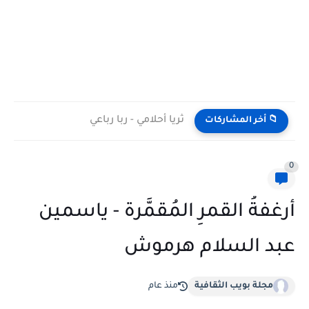
ثريا أحلامي - ربا رباعي
📁 أخر المشاركات
0
أرغفةُ القمرِ المُقمَّرة - ياسمين
عبد السلام هرموش
مجلة بويب الثقافية
منذ عام