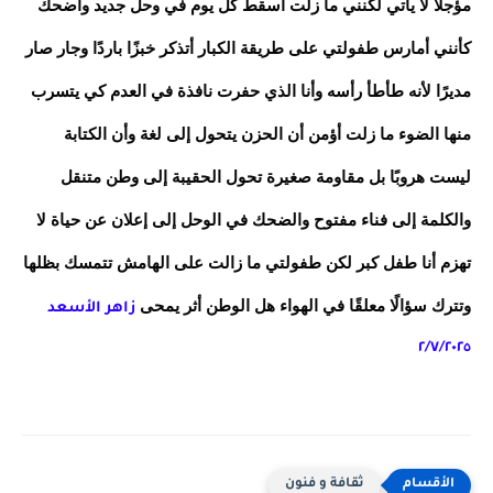
مؤجلًا لا يأتي لكنني ما زلت أسقط كل يوم في وحل جديد وأضحك
كأنني أمارس طفولتي على طريقة الكبار أتذكر خبزًا باردًا وجار صار
مديرًا لأنه طأطأ رأسه وأنا الذي حفرت نافذة في العدم كي يتسرب
منها الضوء ما زلت أؤمن أن الحزن يتحول إلى لغة وأن الكتابة
ليست هروبًا بل مقاومة صغيرة تحول الحقيبة إلى وطن متنقل
والكلمة إلى فناء مفتوح والضحك في الوحل إلى إعلان عن حياة لا
تهزم أنا طفل كبر لكن طفولتي ما زالت على الهامش تتمسك بظلها
وتترك سؤالًا معلقًا في الهواء هل الوطن أثر يمحى
زاهر الأسعد
٢/٧/٢٠٢٥
ثقافة و فنون