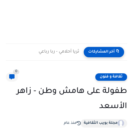
ثريا أحلامي - ربا رباعي
📁 أخر المشاركات
0
ثقافة و فنون
طفولة على هامش وطن - زاهر
الأسعد
مجلة بويب الثقافية
منذ عام