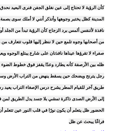
كأن الرؤية لا تحتاج إلى عين نغلق الجفن فنرى البعيد نحدق 
المدينة كظل يختبر وجوهها وأتذكر أنني لا أملك سوى بصمة
نافذة لأتنفس ألمس برد الزجاج كأن الرؤية تبدأ من الجلد أ
من أصحابها وجوه تلمع حين لا ننظر إليها قلوب تتعارف من م
صفراء لا تقرؤها عيناها نافذتان على شارع يبتلع الوجوه وي
ظله بين الأرصفة كأنه يطارد وعدًا يقفز فوق خطوط الضوء
رجل يترنح ويضحك حين يسقط ينهض من التراب الأرض وسادة
طريق آخر للقيام المطر يشرح درس الإصغاء التراب يعيد رسم
إلى الأرض الصدى ذاكرة تمشي بلا جسد يدل الطريق لمن ف
الحضور ظل يتعلم أن يكون نورًا في قلب النور عين تتعلم أن تر
فراغًا يبحث عن ظل