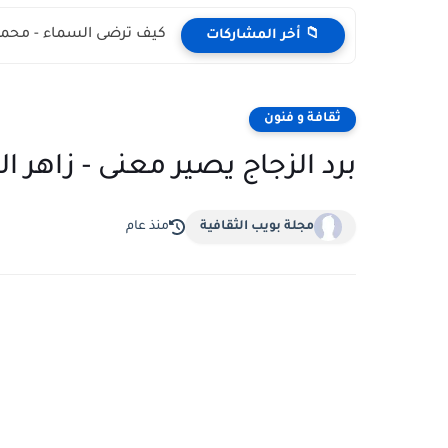
كيف ترضى السماء - محمد
📁 أخر المشاركات
ثقافة و فنون
برد الزجاج يصير معنى - زاهر ا
مجلة بويب الثقافية
منذ عام