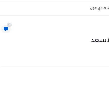
 هادي عون
0
لاسعد