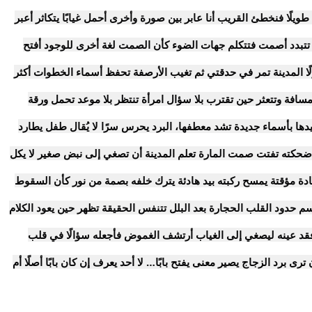
طويلًا فنخطئ القريب أنا عابر بين صورة وأخرى أحمل غيابًا يتكاثر أعبر
 تتبدد أصمت فتتكلم جهات الضوء كأن الصمت لغة أخرى للوجود أفتح
ولًا المدينة تمر في حدقتي ثم تغيب الأرصفة تحفظ أسماء الخطوات أكثر
سافة وتتعثر حين تقترب بلا سؤال امرأة تنتظر بلا موعد تحمل ورقة
عيدها بأسماء جديدة تشد معطفها، البرد يحرس سرًا لا يُقال طفل يطارد
 ضحكته تفتت صمت المارة تعلم المدينة أن تصغي إلى نبض صغير لا يكل
 مؤقتة يمسح ركبته بيد هادئة يترك خلفه بصمة من نور كأن السقوط
 حدود القلب الحجارة بعد البلل تتنفس الحقيقة تظهر حين يعود الكلام
قد عينه ليصغي إلى الغياب أرتشف الغموض فأجعله سؤالًا في قلب
ى برد الزجاج يصير معنى يفتح بابًا… لا أحد يعرف إن كان بابًا أصلًا أم