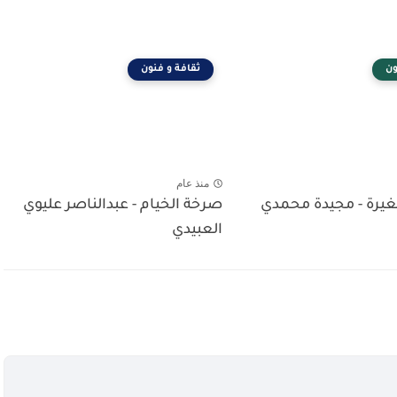
ون
ثقافة و فنون
منذ عام
يرة - مجيدة محمدي
صرخة الخيام - عبدالناصر عليوي
العبيدي