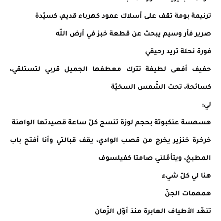
ترنيمة بومة تقف على أسلاك عمود كهرباء قديم، كسيّدة
صرير فأر وسيم يبحث عن قطعة خبز في أرض اللّه
فورة نحلة تريد رحيقي
حفيف أفعى لطيفة تترك معطفها الجميل قربي لتستلقي،
كسائحة، تحت الشّمس السخيّة
لي:
هسهسة عنكبوتة بحجم لوزة تنسج كلّ ساعة قصيدتها الواهنة
خرخرة خنزير يخرج من قصب الوادي، يقف قبالتي وأنا أفتح باب
المطبخ، ويتأمّلني صامتا كفيلسوف
هنا لي كلّ شيء
همهمات الجنّ
تنهّد الأطياف العابرة منذ أوّل الزّمان