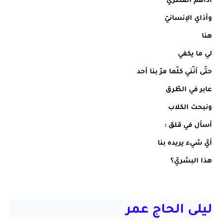
أذاهم الفطريّ
وأذاي الإنسانيّ
هنا
لي ما يكفي
حتّى أنّني كلّما مرّ بنا أحد
عابر في الطّرق
ونبحت الكلاب
أسأل في قلق :
أيّ شيء يريده بنا
هذا البشريّ؟
ليلى الحاج عمر