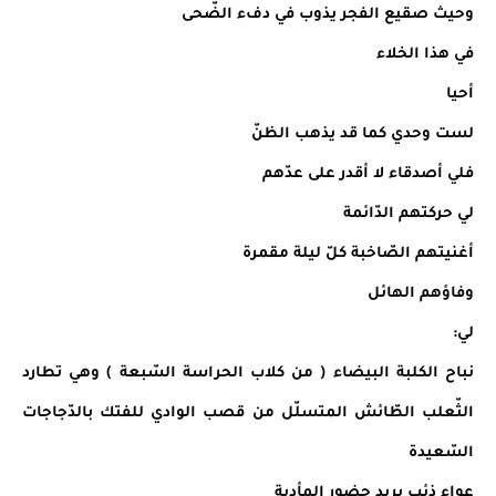
وحيث صقيع الفجر يذوب في دفء الضّحى
في هذا الخلاء
أحيا
لست وحدي كما قد يذهب الظنّ
فلي أصدقاء لا أقدر على عدّهم
لي حركتهم الدّائمة
أغنيتهم الصّاخبة كلّ ليلة مقمرة
وفاؤهم الهائل
لي:
نباح الكلبة البيضاء ( من كلاب الحراسة السّبعة ) وهي تطارد
الثّعلب الطّائش المتسلّل من قصب الوادي للفتك بالدّجاجات
السّعيدة
عواء ذئب يريد حضور المأدبة