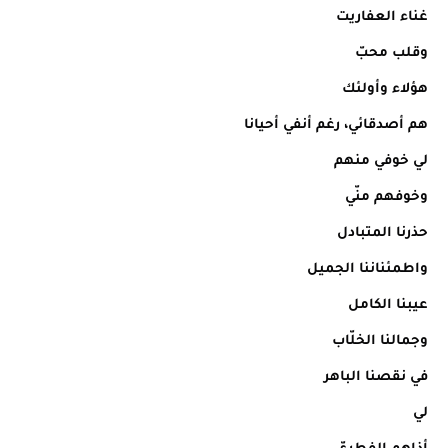
غناء العفاريت
وقلب محبّ
هؤلاء وأولئك
هم أصدقائي، رغم أنفي أحيانا
لي خوفي منهم
وخوفهم منّي
حذرنا المتبادل
واطمئناننا الجميل
عيبنا الكامل
وجمالنا الخلّاب
في نقصنا الباهر
لي