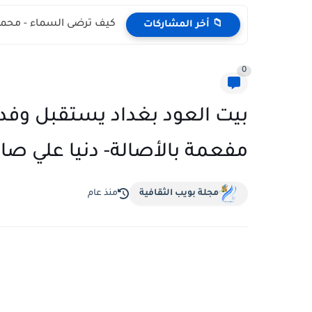
ثريا أحلامي - ربا رباعي
📁 أخر المشاركات
0
بيت العود بغداد يستقبل وفد 
مفعمة بالأصالة- دنيا علي ص
مجلة بويب الثقافية
منذ عام