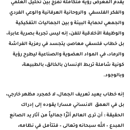
يقدم المعرض رؤية متكاملة تمزج بين تحليل العلمي
والفكر الفلسفي والروحانية العرفانية والوعي الفردي
والجمعي لحماية البيئة و بين الجماليات التفكيكية
والوظيفة الأخلاقية للفن، إنه ليس تجربة بصرية عابرة،
بل خطاب فلسفي معاصر، يتجسد في رمزية الفراشة
والرماد، في المواد العضوية والصناعية ليطرح رؤية
كونية شاملة تربط الإنسان بالخالق، بالطبيعة،
وبالوجود.
إنه خطاب يعيد تعريف الجمال، لا كمجرد مظهر خارجي،
بل في العمق الانساني مسارا يقوده إلى إدراك
الحقيقة : أن ترى العالم أثرًا جمالياً من آثار يد الصانع
المبدع – الله سبحانه وتعالى – فتتأمل في نظامه،