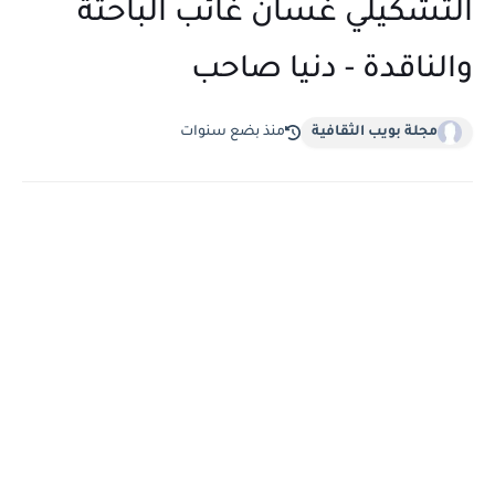
التشكيلي غسان غائب الباحثة
والناقدة - دنيا صاحب
مجلة بويب الثقافية
منذ بضع سنوات