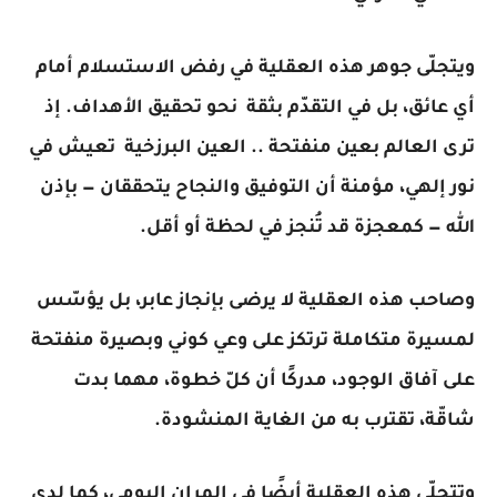
ويتجلّى جوهر هذه العقلية في رفض الاستسلام أمام
أي عائق، بل في التقدّم بثقة نحو تحقيق الأهداف. إذ
ترى العالم بعين منفتحة .. العين البرزخية تعيش في
نور إلهي، مؤمنة أن التوفيق والنجاح يتحققان — بإذن
الله — كمعجزة قد تُنجز في لحظة أو أقل.
وصاحب هذه العقلية لا يرضى بإنجاز عابر، بل يؤسّس
لمسيرة متكاملة ترتكز على وعي كوني وبصيرة منفتحة
على آفاق الوجود، مدركًا أن كلّ خطوة، مهما بدت
شاقّة، تقترب به من الغاية المنشودة.
وتتجلّى هذه العقلية أيضًا في المران اليومي، كما لدى