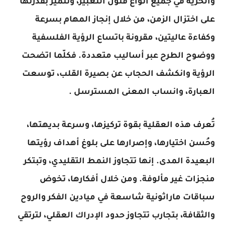
والحرية في جميع أنواع فنون التعبير، وتتميّز بقدرتها
على اختزال الزمن، من خلال إنجاز المهام بسرعة
وكفاءة عاليتين، مقرونة باتساع الرؤية الفلسفية
ووضوح الطرح عبر أساليب متعددة. فكلّما اتضحت
الرؤية وانكشف الحجاب عن بصيرة القلب، توسعت
العبارة، وانساب المعنى المسترسل .
تُعرف هذه العقلية بقوة تركيزها، وسرعة بديهتها،
وحُسن اختيارها، وإصرارها على بلوغ أهداف رؤيتها
البعيدة المدى. إنها تتجاوز النمط التقليدي، وتبتكر
منجزات غير مألوفة. ومن خلال أفكارها، تخوض
سباقات ماراثونية شاسعة في ميادين الفكر والروح
والثقافة، بتجارب تتجاوز حدود الإدراك العقلي، لترتقي