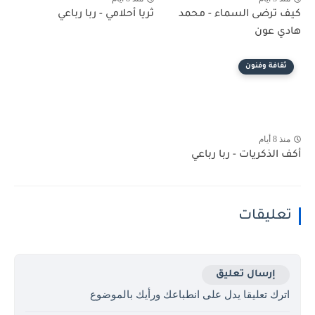
كيف ترضى السماء - محمد
ثريا أحلامي - ربا رباعي
هادي عون
ثقافة وفنون
منذ 8 أيام
أكف الذكريات - ربا رباعي
تعليقات
إرسال تعليق
اترك تعليقا يدل على انطباعك ورأيك بالموضوع