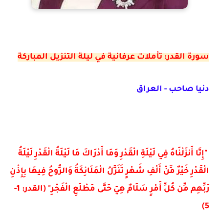
سورة القدر: تأملات عرفانية في ليلة التنزيل المباركة
دنيا صاحب - العراق
"إِنَّا أَنزَلْنَاهُ فِي لَيْلَةِ الْقَدْرِ وَمَا أَدْرَاكَ مَا لَيْلَةُ الْقَدْرِ لَيْلَةُ
الْقَدْرِ خَيْرٌ مِّنْ أَلْفِ شَهْرٍ تَنَزَّلُ الْمَلَائِكَةُ وَالرُّوحُ فِيهَا بِإِذْنِ
رَبِّهِم مِّن كُلِّ أَمْرٍ سَلَامٌ هِيَ حَتَّى مَطْلَعِ الْفَجْرِ" (القدر: 1-
5)