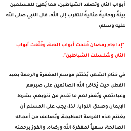
أبواب النار، وتصفد الشياطين، مما يُهيئ للمسلمين
بيئةً روحانيةً مثاليةً للتقرب إلى الله. قال النبي صلى الله
عليه وسلم:
"إذا جاء رمضان فُتحت أبواب الجنة، وغُلِّقت أبواب
النار، وسُلسلت الشياطين".
في ختام الشهر، يُختتم موسم المغفرة والرحمة بعيد
الفطر، حيث يُكافئ الله الصائمين على صبرهم
وعبادتهم، ويُغفر لهم ما تقدم من ذنوبهم، بشرط
الإيمان وصدق النوايا. لذا، يجب على المسلم أن
يغتنم هذه الفرصة العظيمة، ويُضاعف من أعماله
الصالحة، سعياً لمغفرة الله ورضاه، والفوز برحمته