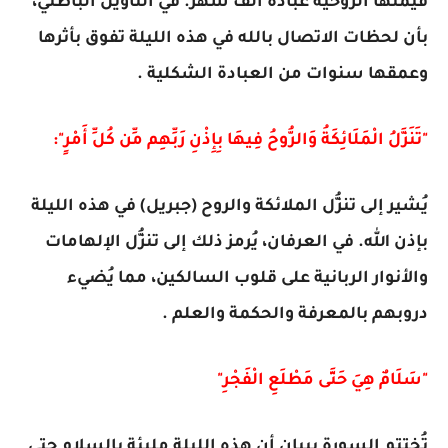
قيمتها الروحية عبادة ألف شهر. في التأويل الباطني،
بأن لحظات الاتصال بالله في هذه الليلة تفوق بأثرها
وعمقها سنوات من العبادة الشكلية .
"تَنَزَّلُ الْمَلَائِكَةُ وَالرُّوحُ فِيهَا بِإِذْنِ رَبِّهِم مِّن كُلِّ أَمْرٍ":
يُشير إلى تنزُّل الملائكة والروح (جبريل) في هذه الليلة
بإذن الله. في العرفان، يُرمز ذلك إلى تنزُّل الإلهامات
والأنوار الربانية على قلوب السالكين، مما يُضيء
دروبهم بالمعرفة والحكمة والعلم .
"سَلَامٌ هِيَ حَتَّى مَطْلَعِ الْفَجْرِ"
تُختتم السورة ببيان أن هذه الليلة مليئة بالسلام حتى