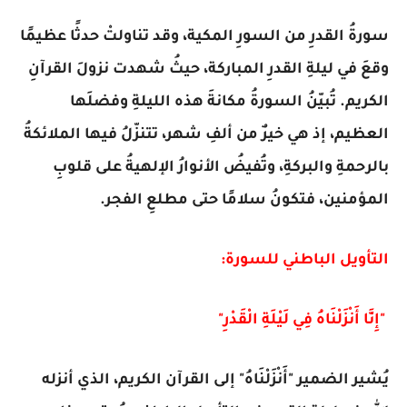
سورةُ القدرِ من السورِ المكية، وقد تناولتْ حدثًا عظيمًا
وقعَ في ليلةِ القدرِ المباركة، حيثُ شهدت نزولَ القرآنِ
الكريم. تُبيّنُ السورةُ مكانةَ هذه الليلةِ وفضلَها
العظيم، إذ هي خيرٌ من ألفِ شهر، تتنزّلُ فيها الملائكةُ
بالرحمةِ والبركةِ، وتُفيضُ الأنوارُ الإلهيةُ على قلوبِ
المؤمنين، فتكونُ سلامًا حتى مطلعِ الفجر.
التأويل الباطني للسورة:
"إِنَّا أَنْزَلْنَاهُ فِي لَيْلَةِ الْقَدْرِ"
يُشير الضمير "أَنْزَلْنَاهُ" إلى القرآن الكريم، الذي أنزله