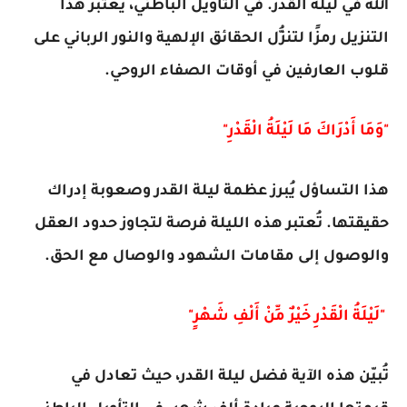
الله في ليلة القدر. في التأويل الباطني، يُعتبر هذا
التنزيل رمزًا لتنزُّل الحقائق الإلهية والنور الرباني على
قلوب العارفين في أوقات الصفاء الروحي.
"وَمَا أَدْرَاكَ مَا لَيْلَةُ الْقَدْرِ"
هذا التساؤل يُبرز عظمة ليلة القدر وصعوبة إدراك
حقيقتها. تُعتبر هذه الليلة فرصة لتجاوز حدود العقل
والوصول إلى مقامات الشهود والوصال مع الحق.
"لَيْلَةُ الْقَدْرِ خَيْرٌ مِّنْ أَلْفِ شَهْرٍ"
تُبيّن هذه الآية فضل ليلة القدر، حيث تعادل في