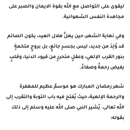
ليقوى على التواصل مع الله بقوة الايمان والصبر على
مجاهدة النفس الشهوانية.
وفي نهاية الشهر، حين يهلُّ هلال العيد، يكون الصائم
قد وُلِدَ من جديد، ليس بجسدٍ جائعٍ، بل بروحٍ متخمةٍ
بنور القرب الإلهي، وعقلٍ متحررٍ من قيود الدنيا، وقلبٍ
يفيض رحمةً وصفاءً.
شهر رمضان المبارك هو موسمٌ عظيم للمغفرة
والرحمة الإلهية، حيث يُفتح فيه باب التوبة والتقرب إلى
الله تعالى. يُشير النبي صلى الله عليه وسلم إلى ذلك
بقوله: