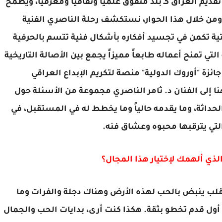
يم العراق كـ بلد متفوق علمياً وثقافياً ومعرفياً، ويطمح
ً. ومن خلال هذا الحوار، نستكشف رحلة الناصري الفنية
نحتية تكمن في تجسيد أفكاره بأشكال فنية تتسم بالحرفية
لتي تمنح أعماله طابعاً مميزاً يجمع بين الأصالة التاريخية
ئزة "أوروك الدولية" منصة لتكريم الإبداع العراقي
هنا إلى الفنان د. ثامر الناصري مجموعة من الأسئلة حول
الحداثة، وما يقدمه حالياً وما يخطط له في المستقبل، في
 التي يترقبها محبوه وعشاق فنه.
الذي ألهمك لإختيار هذا المجال؟
ً قلب ينبض بالحب لهذه الأرض وهناك دجلة والفرات وما
ول قدم تخطو بثقة. هكذا كنت أرى، بدايات الحب والجمال