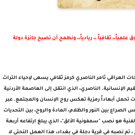
لمياً،، ثقافياً ،، ريادياً،، ونطمح أن تصبح جائزة دولة
نحات العراقي ثامر الناصري كرمز ثقافي يسعى لإحياء التراث
م الإنسانية. الناصري، الذي انتقل إلى العاصمة الأردنية
إبداع منحوتات تحمل أبعاداً رمزية تعكس روح الإنسان والمجتمع. عبر
 الصراع بين النور والظلام، المادة والروح، بين التحديات
الفنية هو نصب "سمفونية الألق"، الذي يبلغ ارتفاعه أربعة
 تم نصبه في قرية دجلة في بغداد، هذا العمل النحتي لا