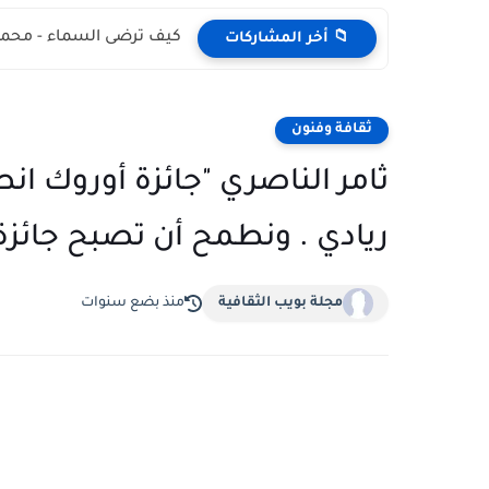
كيف ترضى السماء - محمد
📁 أخر المشاركات
ثقافة وفنون
ثامر الناصري "جائزة أوروك انطل
ريادي . ونطمح أن تصبح جائزة 
مجلة بويب الثقافية
منذ بضع سنوات