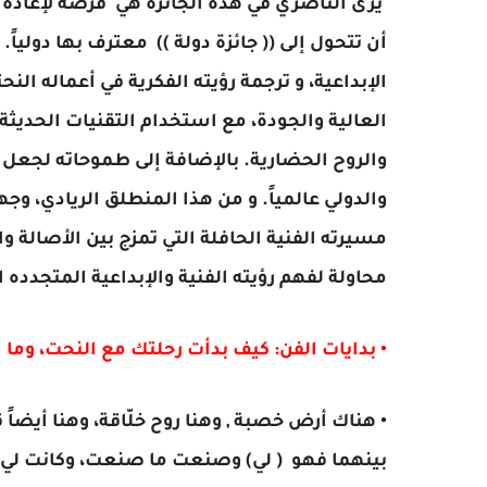
يرى الناصري في هذه الجائزة هي فرصة لإعادة تقد
أن تتحول إلى (( جائزة دولة )) معترف بها دوليا
الإبداعية، و ترجمة رؤيته الفكرية في أعماله ال
العالية والجودة، مع استخدام التقنيات الحديثة ا
والروح الحضارية. بالإضافة إلى طموحاته لجعل جا
والدولي عالمياً. و من هذا المنطلق الريادي، وج
مسيرته الفنية الحافلة التي تمزج بين الأصالة و
محاولة لفهم رؤيته الفنية والإبداعية المتجدده
• بدايات الفن: كيف بدأت رحلتك مع النحت، وما 
• هناك أرض خصبة , وهنا روح خلّاقة، وهنا أيضا
بينهما فهو ( لي) وصنعت ما صنعت، وكانت لي أ