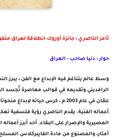
ثامر الناصري : جائزة أوروك انطلاقة لعراق متفوق ع
حوار : دنيا صاحب - العراق
وسط عالم يتناغم فيه الإبداع مع الفن ، يبرز ال
الرافديني وتقديمه في قوالب معاصرة تُجسد القي
عمّان في عام 2003 م ، كرس حياته ل
أعماله الفنية. يقدم الناصري رؤية فلسفية تعكس
المصيرية والإصرار على البقاء. أحد أبرز أعماله 
أمتار، والمصنوع من مادة الفايبركلاس المسلح ،