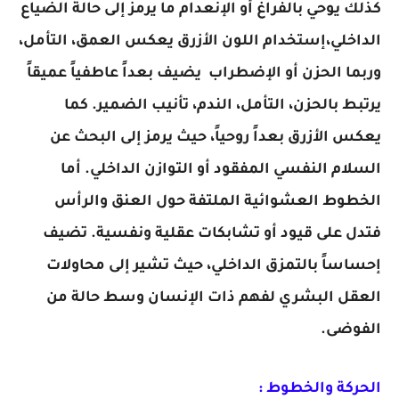
كذلك يوحي بالفراغ أو الإنعدام ما يرمز إلى حالة الضياع
الداخلي،إستخدام اللون الأزرق يعكس العمق، التأمل،
وربما الحزن أو الإضطراب يضيف بعداً عاطفياً عميقاً
يرتبط بالحزن، التأمل، الندم، تأنيب الضمير. كما
يعكس الأزرق بعداً روحياً، حيث يرمز إلى البحث عن
السلام النفسي المفقود أو التوازن الداخلي. أما
الخطوط العشوائية الملتفة حول العنق والرأس
فتدل على قيود أو تشابكات عقلية ونفسية. تضيف
إحساساً بالتمزق الداخلي، حيث تشير إلى محاولات
العقل البشري لفهم ذات الإنسان وسط حالة من
الفوضى.
الحركة والخطوط :