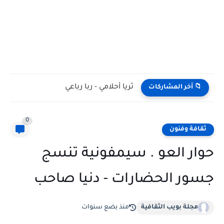
ثريا أحلامي - ربا رباعي
📁 أخر المشاركات
0
ثقافة وفنون
حوار العو . سيمفونية تنسج
جسور الحضارات - دنيا صاحب
مجلة بويب الثقافية
منذ بضع سنوات