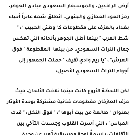
أرض الرافدين، والموسيقار السعودي عبادي الجوهر،
رمز العود الحجازي والجنوبي. انطلق شمه عابراً أحياء
بغداد بالعزف على مقطوعات كـ" وطني الحبيب "، "
شط العرب " بينما أطل الجوهر بألحانه التي تعكس
جمال التراث السعودي، من بينها المقطوعة " فوق
العرش" ، "يا ريم وادي ثقيف " حملت الجمهور إلى
أجواء التراث السعودي الأصيل٠
لكن اللحظة الأروع كانت حينما تلاقت الألحان، حيث
عزف العازفان مقطوعات غنائية مشتركة بوحدة الأوتار
بعنوان " طالعة من بيت أبوها "، " فوق النخل، " قدك
المياس" ، التي أسرت القلوب وجسدت التآخي بين
الثقافات، راسمةً لوحة موسيقية تُعبر عن وحدة