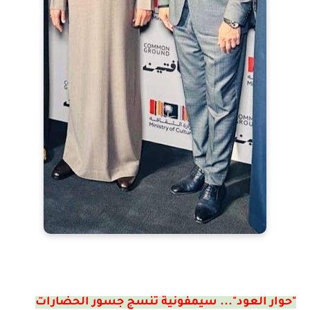
"حوار العود"... سيمفونية تنسج جسور الحضارات