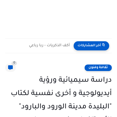
أكف الذكريات - ربا رباعي
📁 أخر المشاركات
0
ثقافة وفنون
دراسة سيميائية ورؤية
أيديولوجية و أخرى نفسية لكتاب
"البليدة مدينة الورود والبارود"