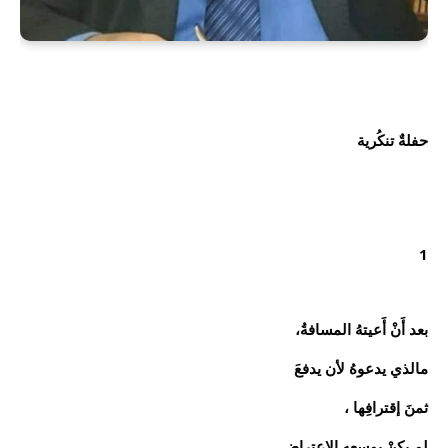
حفلةٌ تنكُرية
1
بعد أَنْ أَعيتهُ المسافةُ،
مالذي يدعوهُ لأن يدفعَ
ثمنَ إقترافِها ،
لم يكنْ بوسعهِ الإعتراض