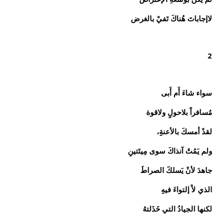
لاإجاباتَ هُناكَ تَفيْ بالغرض
2
سواء شاءَ أَم أَبى
مُسافراً بلاحولٍ ولاقوة
لقدْ أمسكَ بالأعنةِِ،
ولم يَمُتْ آنذاكَ سوى مِيتَتينِ
جاهدَ لأنْ يَسلكََ الصراطَ
الذي لاْ إلتواءَ فيهِِ
لكنها الجيادُ التي خَذَلتهُ