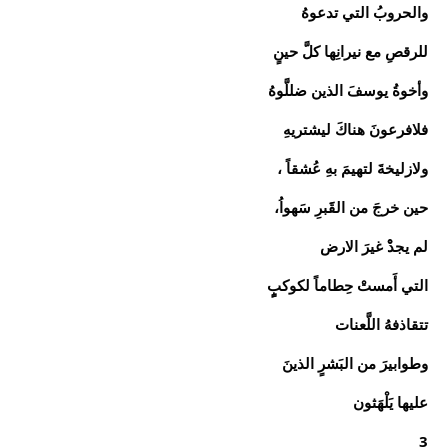
والحروبُ التي تدعوهُ
للرقصِ مع نيرانِها كلَّ حينٍ
وأخوةُ يوسفَ الذين ضللَّوهُ
فلافرعونَ هناكَ ليشتريهِ
ولازليخةَ لتهيمَ بهِ عُشقاً ،
حين خرجَ من القََبرِ سَهواُ،
لم يجدْْ غيرَ الارض
التي أَمستْ حِطاماً لكوكبٍٍ
تتقاذفهُ اللَّعنات
وطوابيرَ من البَشرٍ الذينَ
عليها يَلْهَثون
3