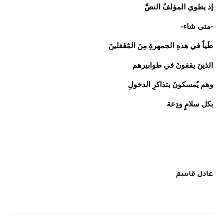
إذ يطوي المؤلفُ النصَّ
-متى شاء-
طَياً في هذهِ الجمهرةِ مِنَ المٌغَفلينَ
الذينَ يقفونَ في طوابيرهم
وهم يُمسكونَ بتذاكرِ الدخولِ
بكل سلامٍ ودِعة
عادل قاسم