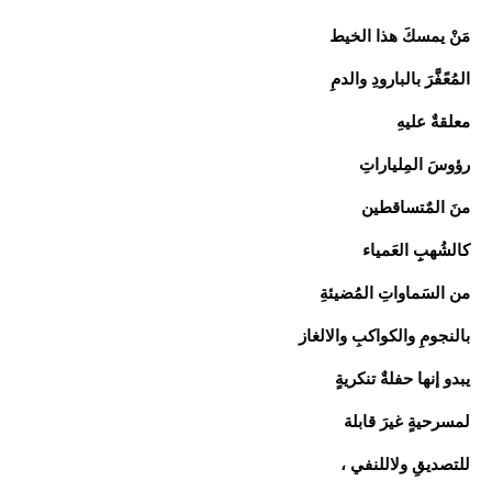
مَنْ يمسكَ هذا الخيط
المُعًفَّرَ بالبارودِ والدمِ
معلقةٌ عليهِ
رؤوسَ المِلياراتِ
منَ المٌتساقطين
كالشُهبِِ العَمياء
من السَماواتِ المُضيئةِ
بالنجومِ والكواكبِ والالغاز
يبدو إنها حفلةٌ تنكريةٍ
لمسرحيةٍ غيرَ قابلة
للتصديقِ ولاللنفي ،