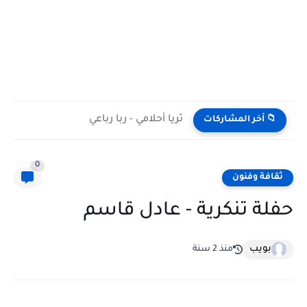
ثريا أحلامي - ربا رباعي
📁 أخر المشاركات
0
ثقافة وفنون
حفلة تنكرية - عادل قاسم
بويب
منذ 2 سنة