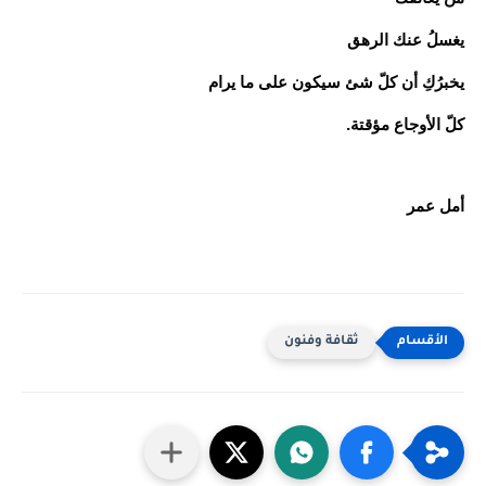
يغسلُ عنك الرهق
يخبرُكِ أن كلّ شئ سيكون على ما يرام
كلّ الأوجاع مؤقتة.
أمل عمر
ثقافة وفنون