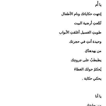
يا أُم
إنتهت حكاياتك ونام الأطفال
لَمَّعتِ أرضية البيت
طويتِ الغسيل أغلقتِ الأبواب
وحيدة أنتِ في حجرتك
من يهدهدُكِ
يطبطبُ على جروحِك
يُحكمُ حولك الغطاءَ
يحكي حكاية .
يا أنا
من يعانقك