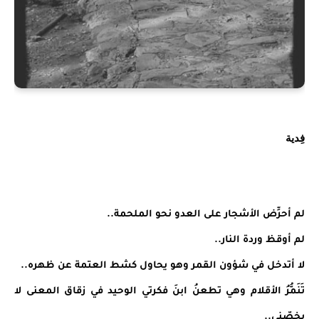
فِدية
لم أحرِّض الأشجار على العدو نحو الملحمة..
لم أوقظ وردة النار..
لا أتدخل في شؤون القمر وهو يحاول كشط العتمة عن ظهره..
تَنَمُّرُ الأقلام وهي تطعنُ ابنَ فكرتي الوحيد في زقاق المعنى لا
يخصّني..