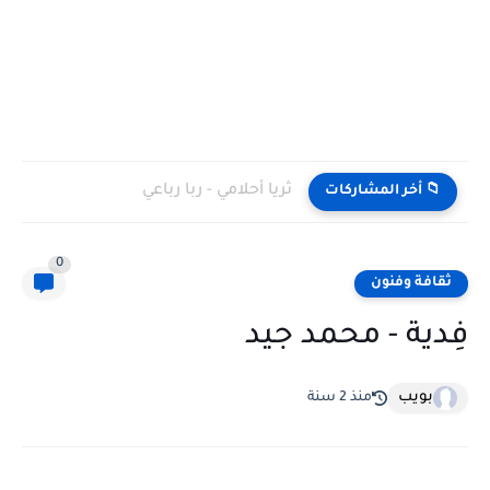
ثريا أحلامي - ربا رباعي
📁 أخر المشاركات
0
ثقافة وفنون
فِدية - محمد جيد
بويب
منذ 2 سنة