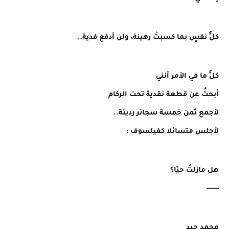
كلُّ نفسٍ بما كسبتْ رهينة، ولن أدفع فدية..
كلُّ ما في الأمر أنني
أبحثُ عن قطعة نقدية تحت الركام
لأجمع ثمن خمسة سجائر رديئة..
لأجلس متسائلا كفيلسوف :
هل مازلتُ حيّا؟
------
محمد جيد