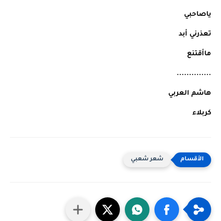
ياصاحبي
تعذرني أبد
ماأقتنع
..............
هاشم العربي
كربلاء
شعر شعبي