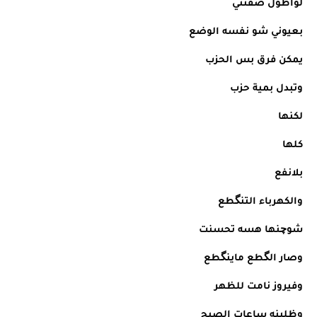
لوأطول صفنتي
بعيوني شو نفسه الوضع
يمكن فرق بس الحزب
وتبدل بمية حزب
لكنها
كلها
بلانفع
والكهرباء التنگطع
شوچنها هسه تحسنت
وصار الگطع ماينگطع
وفيروز نامت للظهر
وظلينه ساعات الصبح