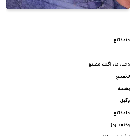
مامقتنع
وحتى من أگلك مقتنع
لاتقتنع
بهسه
وگبل
مامقتنع
وكلما أركز