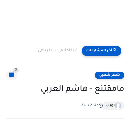
ثريا أحلامي - ربا رباعي
📁 أخر المشاركات
0
شعر شعبي
مامقتنع - هاشم العربي
بويب
منذ 2 سنة