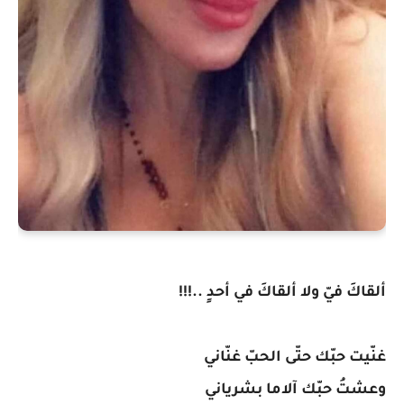
ألقاكَ فيّ ولا ألقاكَ في أحدٍ ..!!!
غنّيت حبّك حتّى الحبّ غنّاني
وعشتُ حبّك آلاما بشرياني