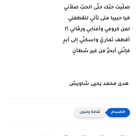
صلّيت حبّك حتّى الحبّ صلاّني
فيا حبيبا متى تأتي لتقطفني
لمن كرومي وأعنابي ورمّاني ؟!
أقطف ثماريَ واسكنّي إلى أبدٍ
فإنّني أبحرٌ من غير شطآنِ
هدى محمد يحيى شاويش
ثقافة وفنون