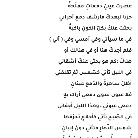
عصرت عينيّ دمعاتٍ مملّحةً
حزنا لبعدكَ فارشف دمع أحزاني
بحثت عنكَ بكلّ الكونِ باكيةً
في ما سيأتي وفي أمسي وفي ( آني )
فلم أجدكَ هنا أو في هنالك أو
هناكَ ؛كم هو بحثي عنكَ أشقاني
في الليل تأتي كشمس ثمّ تقلقني
أظلّ ساهرةً والدّمع عينانِ
فلا عيون سوى دمعي أراك بهِ
دمعي عيوني ، وهذا الليل أجفاني
في الصّبح تأتي كأحلامٍ تحرّقها
شمس النّهارِ فتأتي دونَ إتيانِ