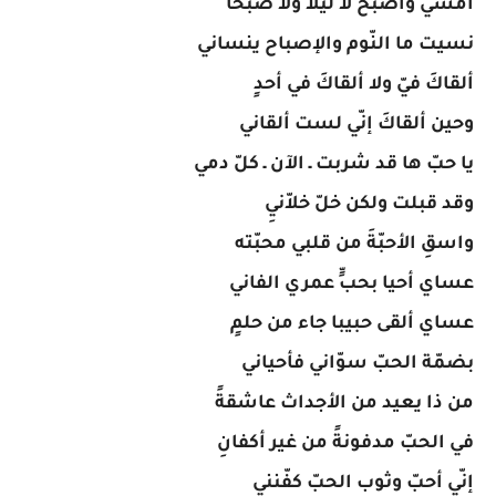
أُمسي وأُصبحُ لا ليلا ولا صُبُحاً
نسيت ما النّوم والإصباح ينساني
ألقاكَ فيّ ولا ألقاكَ في أحدٍ
وحين ألقاكَ إنّي لست ألقاني
يا حبّ ها قد شربت ـ الآن ـ كلّ دمي
وقد قبلت ولكن خلّ خلاّنيِ
واسقِ الأحبّةَ من قلبي محبّته
عساي أحيا بحبٍّ عمري الفاني
عساي ألقى حبيبا جاء من حلمٍ
بضمّة الحبّ سوّاني فأحياني
من ذا يعيد من الأجداث عاشقةً
في الحبّ مدفونةً من غير أكفانِ
إنّي أحبّ وثوب الحبّ كفّنني