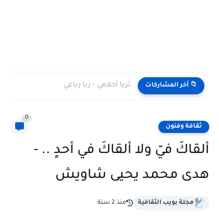
ثريا أحلامي - ربا رباعي
📁 أخر المشاركات
0
ثقافة وفنون
ألقاكَ فيّ ولا ألقاكَ في أحدٍ .. -
هدى محمد يحيى شاويش
مجلة بويب الثقافية
منذ 2 سنة