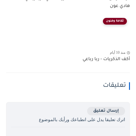
هادي عون
ثقافة وفنون
منذ 10 أيام
أكف الذكريات - ربا رباعي
تعليقات
إرسال تعليق
اترك تعليقا يدل على انطباعك ورأيك بالموضوع