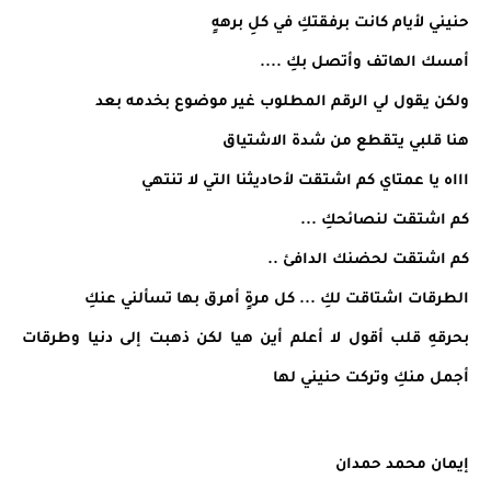
حنيني لأيام كانت برفقتكِ في كلِ برههٍ
أمسك الهاتف وأتصل بكِ ....
ولكن يقول لي الرقم المطلوب غير موضوع بخدمه بعد
هنا قلبي يتقطع من شدة الاشتياق
اااه يا عمتاي كم اشتقت لأحاديثنا التي لا تنتهي
كم اشتقت لنصائحكِ ...
كم اشتقت لحضنك الدافئ ..
الطرقات اشتاقت لكِ ... كل مرةٍ أمرق بها تسألني عنكِ
بحرقهِ قلب أقول لا أعلم أين هيا لكن ذهبت إلى دنيا وطرقات
أجمل منكِ وتركت حنيني لها
إيمان محمد حمدان