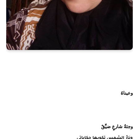
وعيناهُ
وجثةُ شارعٍ ضيِّقْ
ونارُ الشمسِ تكويها حكاياتي