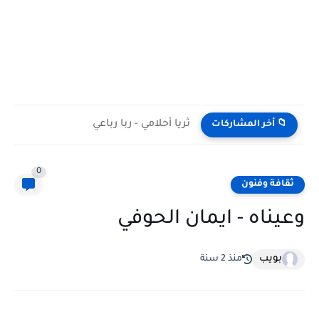
ثريا أحلامي - ربا رباعي
📁 أخر المشاركات
0
ثقافة وفنون
وعيناه - ايمان الحوفي
بويب
منذ 2 سنة