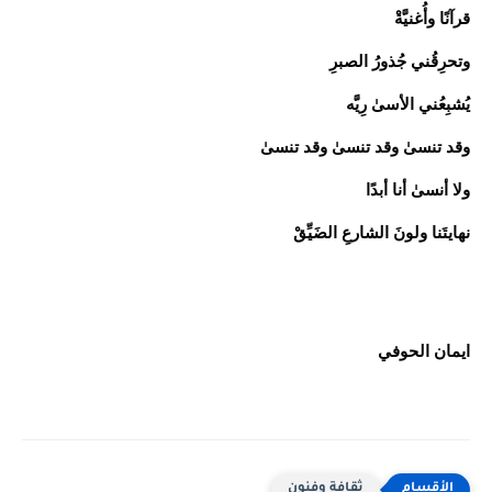
قرآنًا وأُغنيَّةْ
وتحرِقُني جُذورُ الصبرِ
يُشبِعُني الأسىٰ رِيَّه
وقد تنسىٰ وقد تنسىٰ وقد تنسىٰ
ولا أنسىٰ أنا أبدًا
نهايتَنا ولونَ الشارعِ الضَيِّقْ
ايمان الحوفي
ثقافة وفنون