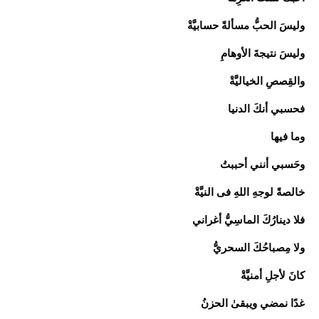
وليسَ الحبُّ مسألةً حسابيَّةْ
وليسَ نتيجةَ الأوهامِ
والقِصصِ الخياليَّةْ
فحسبي أنكَ الدنيا
وما فيها
وحَسبي أنني أحببتُ
خالصةً لوجهِ اللهِ فى النيَّةْ
فلا دينارُكَ الماسِيُّ أغراني
ولا مِصباحُكَ السحريُّ
كانَ لأجلِ أمنيَّةْ
غدًا نمضي ويبقىٰ الحزنُ