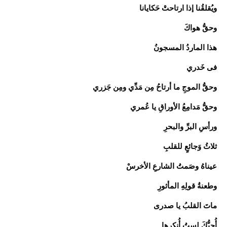
ويُقلقُنا إذا ارتاحتْ حَكايانا
وحقُّ هواكَ
هذا الماردُ المسجونُ
فى خَدري
وحقُّ الموجِ ما أرتاحُ مِن مَدِّي ومِن جَزري
وحقُّ مَدامِعُ الأوراقِ يا عُمري
ورأسِ البرِّ والبحرِ
ثلاثُ وَجائعٍ للقلبِ
عيناهُ وصَمتُ الشارعِ الأخرسْ
وطعنةُ قولِهِ المأثورِ
ماتَ القلبُ يا صدرى
أُحبُّكَ لستُ أُنكرِها