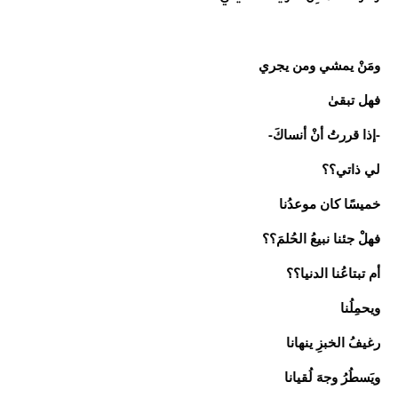
ومَنْ يمشي ومن يجري
فهل تبقىٰ
-إذا قررتُ أنْ أنساكَ-
لي ذاتي؟؟
خميسًا كان موعدُنا
فهلْ جئنا نبيعُ الحُلمَ؟؟
أم تبتاعُنا الدنيا؟؟
ويحمِلُنا
رغيفُ الخبزِ ينهانا
ويَسطُرُ وجهَ لُقيانا