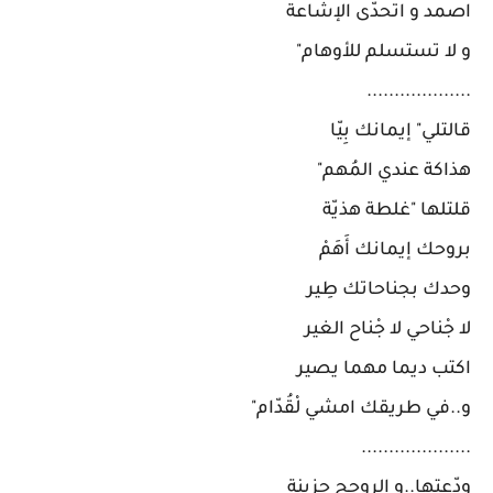
اصمد و اتحدّى الإشاعة
و لا تستسلم للأوهام"
...................
قالتلي" إيمانك بِيّا
هذاكة عندي المُهم"
قلتلها "غلطة هذيّة
بروحك إيمانك أَهَمْ
وحدك بجناحاتك طِير
لا جْناحي لا جْناح الغير
اكتب ديما مهما يصير
و..في طريقك امشي لْقُدّام"
....................
ودّعتها..و الروحح حزينة