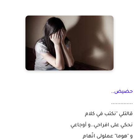
حضيض..
..............
قالتلي "نكتب في كلام
نحكي على افراحي..و أوجاعي
و "هوما" عملولي اتّهام