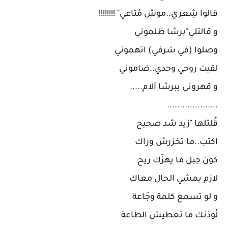
قالوا شِعري..موش مْتاعي" !!!!!!!!
و قالتلي"برشا ظلموني
وصلوا (في شرفي) اتهموني
لقيت روحي وحدي..ضاموني
و قهروني ببرشا آلام.....
....................
قُلتلها "زيد شد صحيح
اكتب..ما تخزرش وراك
كون جبل ما يهزّك ريح
لازم يمشي الحال معاك
و لو تسمع كلمة وجّاعة
لْوذنك ما تعطيش الطاعة