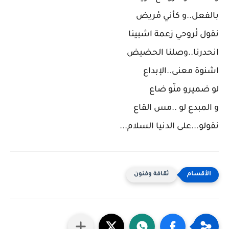
بالفعل..و كأني مْريض
نقول لْروحي زعمة اشبينا
انحدرنا..وصلنا الحضيض
اشنوة معنى..الإبداع
لو ضميرو منّو ضاع
و المبدع لو ..مس القاع
نقولو...على الدنيا السلام...
ثقافة وفنون