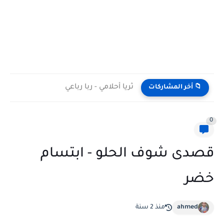
ثريا أحلامي - ربا رباعي
📁 أخر المشاركات
0
قصدى شوف الحلو - ابتسام
خضر
ahmed
منذ 2 سنة