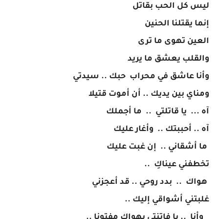
ليس كل الحب بقاتل
إنما يقتلنا الحنين
العين تهوى ما ترى
والقلب يعشق ما يريد
وأنا عاشق في محراب حبك .. سيدتي
ومناي بين يديك .. أن أموت قتيلا
آه ... يا قاتلتي .. ما أجملك
آه .. أحببتك .. وأغار عليك
ما أشقاني .. إن غبت عليك
تخطفني عيناكِ ..
هواك .. بدد روحي .. قد أعجزني
غلبتني أشواقي إليك ..
وأنا .. يا فاتنتي بهواك مفتونا ..