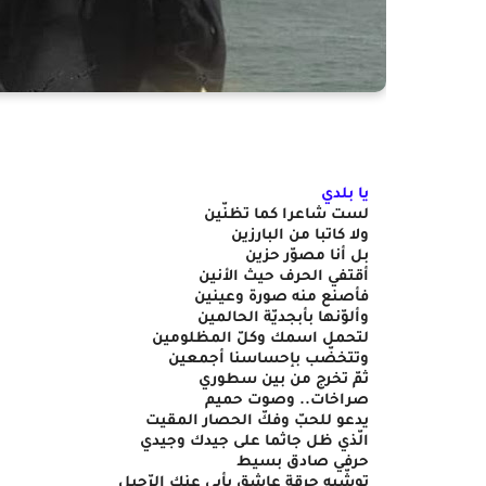
يا بلدي
لست شاعرا كما تظنّين 
ولا كاتبا من البارزين
بل أنا مصوّر حزين
أقتفي الحرف حيث الأنين
فأصنع منه صورة وعينين
وألوّنها بأبجديّة الحالمين
لتحمل اسمك وكلّ المظلومين
وتتخضّب بإحساسنا أجمعين
ثمّ تخرج من بين سطوري
صراخات.. وصوت حميم
يدعو للحبّ وفكّ الحصار المقيت
الّذي ظل جاثما على جيدك وجيدي
حرفي صادق بسيط 
توشّيه حرقة عاشق يأبى عنك الرّحيل