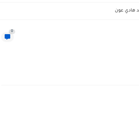
 هادي عون
0