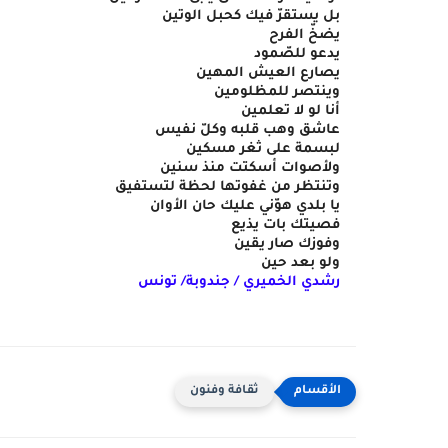
بل يستقرّ فيك كحبل الوتين
يضخّ الفرح 
يدعو للصّمود
يصارع العيش المهين 
وينتصر للمظلومين
أنا لو لا تعلمين
عاشق وهب قلبه وكلّ نفيس
لبسمة على ثغر مسكين
ولأصوات أسكتت منذ سنين
وتنتظر من غفوتها لحظة لتستفيق 
يا بلدي هوّني عليك حان الأوان
فصيتك بات يذيع
وفوزك صار يقين
ولو بعد حين
رشدي الخميري / جندوبة/ تونس
ثقافة وفنون